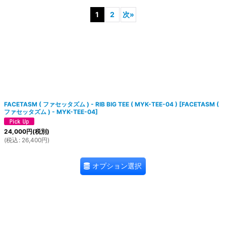
1
2
次
»
絞り込む
FACETASM ( ファセッタズム ) - RIB BIG TEE ( MYK-TEE-04 )
[
FACETASM (
ファセッタズム ) - MYK-TEE-04
]
24,000
円
(税別)
(
税込
:
26,400
円
)
オプション選択