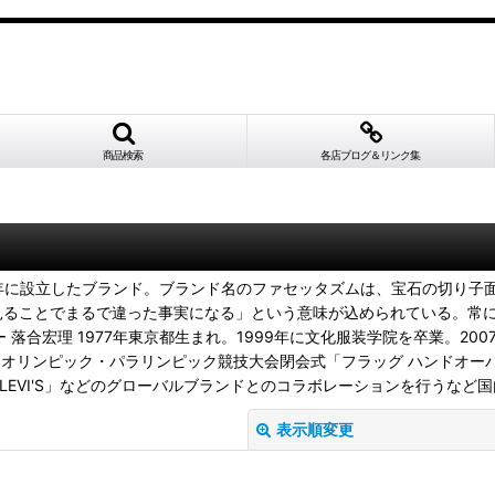
商品検索
各店ブログ＆リンク集
07年に設立したブランド。ブランド名のファセッタズムは、宝石の切り子
見ることでまるで違った事実になる」という意味が込められている。常に
落合宏理 1977年東京都生まれ。1999年に文化服装学院を卒業。200
オオリンピック・パラリンピック競技大会閉会式「フラッグ ハンドオ
a」「LEVI'S」などのグローバルブランドとのコラボレーションを行うな
表示順変更