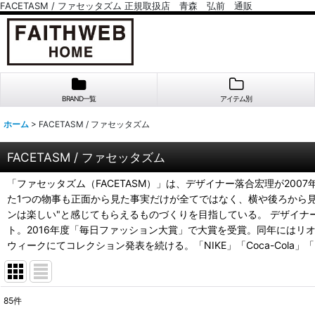
FACETASM / ファセッタズム 正規取扱店 青森 弘前 通販
BRAND一覧
アイテム別
ホーム
>
FACETASM / ファセッタズム
FACETASM / ファセッタズム
「ファセッタズム（FACETASM）」は、デザイナー落合宏理が20
た1つの物事も正面から見た事実だけが全てではなく、横や後ろから
ンは楽しい"と感じてもらえるものづくりを目指している。 デザイナー 
ト。2016年度「毎日ファッション大賞」で大賞を受賞。同年にはリ
ウィークにてコレクション発表を続ける。「NIKE」「Coca-Col
85
件
表示数
: