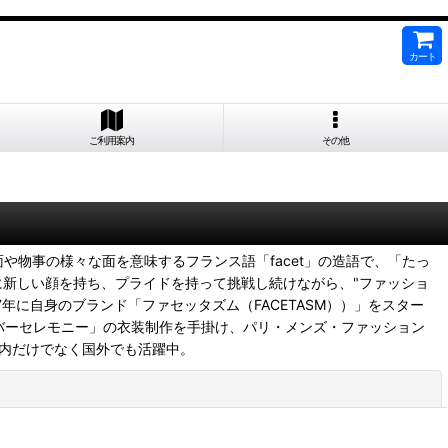
カート
ご利用案内
その他
面や物事の様々な面を意味するフランス語「facet」の造語で、「たっ
新しい顔を持ち、プライドを持って挑戦し続けながら、"ファッショ
7年に自身のブランド「ファセッタズム（FACETASM））」をスター
ーバーセレモニー」の衣装制作を手掛け、パリ・メンズ・ファッション
ど国内だけでなく国外でも活躍中。
閉じる