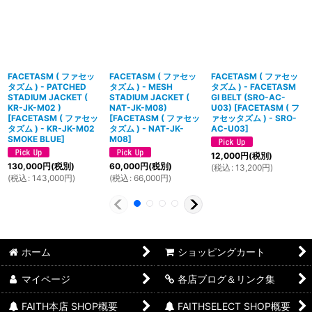
FACETASM ( ファセッ
FACETASM ( ファセッ
FACETASM ( ファセッ
タズム ) - PATCHED
タズム ) - MESH
タズム ) - FACETASM
STADIUM JACKET (
STADIUM JACKET (
GI BELT (SRO-AC-
KR-JK-M02 )
NAT-JK-M08)
U03)
[
FACETASM ( フ
[
FACETASM ( ファセッ
[
FACETASM ( ファセッ
ァセッタズム ) - SRO-
タズム ) - KR-JK-M02
タズム ) - NAT-JK-
AC-U03
]
SMOKE BLUE
]
M08
]
12,000
円
(税別)
130,000
円
(税別)
60,000
円
(税別)
(
税込
:
13,200
円
)
(
税込
:
143,000
円
)
(
税込
:
66,000
円
)
ホーム
ショッピングカート
マイページ
各店ブログ＆リンク集
FAITH本店 SHOP概要
FAITHSELECT SHOP概要