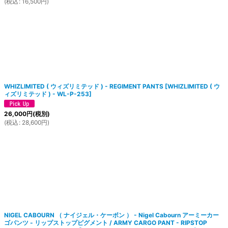
(
税込
:
16,500
円
)
WHIZLIMITED ( ウィズリミテッド ) - REGIMENT PANTS
[
WHIZLIMITED ( ウ
ィズリミテッド ) - WL-P-253
]
26,000
円
(税別)
(
税込
:
28,600
円
)
NIGEL CABOURN （ ナイジェル・ケーボン ） - Nigel Cabourn アーミーカー
ゴパンツ - リップストップピグメント / ARMY CARGO PANT - RIPSTOP