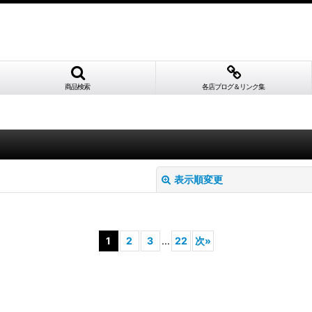
商品検索
各店ブログ＆リンク集
表示順変更
1
2
3
...
22
次
»
絞り込む