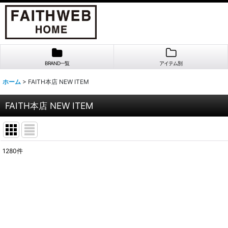
BRAND一覧
アイテム別
ホーム
>
FAITH本店 NEW ITEM
FAITH本店 NEW ITEM
1280
件
表示数
:
並び順
: