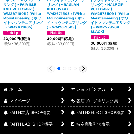
( ホワイトマウンテニア
( ホワイトマウンテニア
( ホワイトマウンテニア
リング ) - FAIR ISLE
リング ) - RAGLAN
リング ) - HALF ZIP
KNIT PULLOVER (
PULLOVER (
PULLOVER (
WM2671605 )
[
White
WM2671503 )
[
White
WM2573509 )
[
White
Mountaineering ( ホワ
Mountaineering ( ホワ
Mountaineering ( ホワ
イトマウンテニアリング
イトマウンテニアリング
イトマウンテニアリング
) - WM2671605
]
) - WM2671503
]
) - WM2573509
BLACK
]
33,000
円
(税別)
30,000
円
(税別)
30,000
円
(税別)
(
税込
:
36,300
円
)
(
税込
:
33,000
円
)
(
税込
:
33,000
円
)
ホーム
ショッピングカート
マイページ
各店ブログ＆リンク集
FAITH本店 SHOP概要
FAITHSELECT SHOP概要
FAITH LAB. SHOP概要
特定商取引法表示