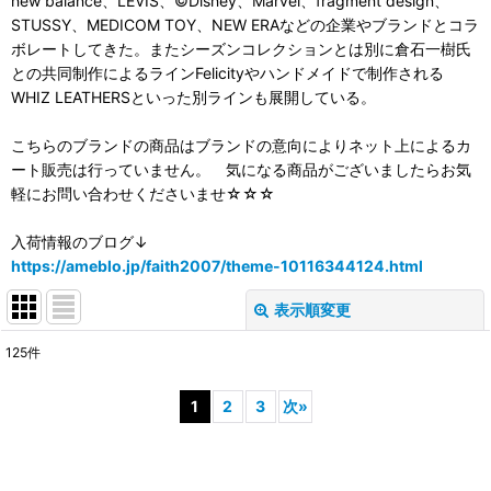
new balance、LEVIS、©Disney、Marvel、fragment design、
STUSSY、MEDICOM TOY、NEW ERAなどの企業やブランドとコラ
ボレートしてきた。またシーズンコレクションとは別に倉石一樹氏
との共同制作によるラインFelicityやハンドメイドで制作される
WHIZ LEATHERSといった別ラインも展開している。
こちらのブランドの商品はブランドの意向によりネット上によるカ
ート販売は行っていません。 気になる商品がございましたらお気
軽にお問い合わせくださいませ☆☆☆
入荷情報のブログ↓
https://ameblo.jp/faith2007/theme-10116344124.html
表示順変更
閉じる
125
件
表示数
:
1
2
3
次
»
並び順
: