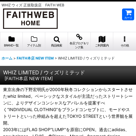
WHIZ ウィズ 正規取扱店 FAITH WEB
カート
各店ブログ＆リ
BRAND一覧
アイテム別
商品検索
ご利用案内
その他
ンク集
ホーム
>
FAITH本店 NEW ITEM
>
WHIZ LIMITED / ウィズリミテッド
WHIZ LIMITED / ウィズリミテッド
[
FAITH本店 NEW ITEM
]
東京出身の下野宏明氏が2000年秋冬コレクションからスタートさせ
たwhiz limited。ベーシックなスタイルが主流だったストリートシー
ンに、よりデザインコンシャスなアパレルを提案すべ
く“INDIVIDUAL CLOTHING”をブランドコンセプトに、モードやス
トリートといった枠組みを超えたTOKYO STREETという世界観を展
開。
2003年にはFLAG SHOP''LUMP''を原宿にOPEN。過去にadidas、