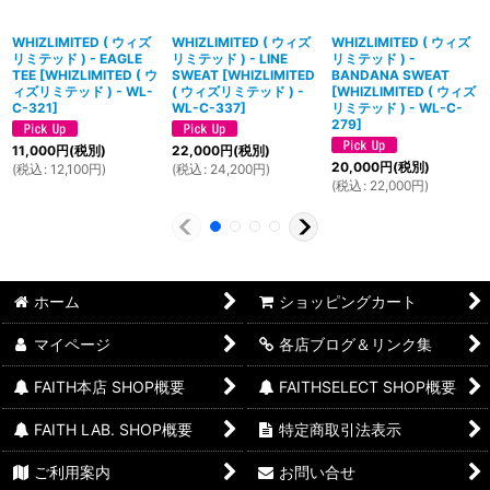
WHIZLIMITED ( ウィズ
WHIZLIMITED ( ウィズ
WHIZLIMITED ( ウィズ
リミテッド ) - EAGLE
リミテッド ) - LINE
リミテッド ) -
TEE
[
WHIZLIMITED ( ウ
SWEAT
[
WHIZLIMITED
BANDANA SWEAT
ィズリミテッド ) - WL-
( ウィズリミテッド ) -
[
WHIZLIMITED ( ウィズ
C-321
]
WL-C-337
]
リミテッド ) - WL-C-
279
]
11,000
円
(税別)
22,000
円
(税別)
20,000
円
(税別)
(
税込
:
12,100
円
)
(
税込
:
24,200
円
)
(
税込
:
22,000
円
)
ホーム
ショッピングカート
マイページ
各店ブログ＆リンク集
FAITH本店 SHOP概要
FAITHSELECT SHOP概要
FAITH LAB. SHOP概要
特定商取引法表示
ご利用案内
お問い合せ