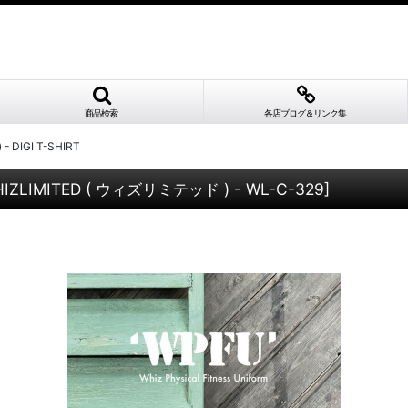
商品検索
各店ブログ＆リンク集
 DIGI T-SHIRT
IZLIMITED ( ウィズリミテッド ) - WL-C-329
]