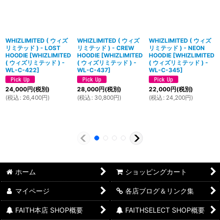
WHIZLIMITED ( ウィズ
WHIZLIMITED ( ウィズ
WHIZLIMITED ( ウィズ
リミテッド ) - LOST
リミテッド ) - CREW
リミテッド ) - NEON
HOODIE
[
WHIZLIMITED
HOODIE
[
WHIZLIMITED
HOODIE
[
WHIZLIMITED
( ウィズリミテッド ) -
( ウィズリミテッド ) -
( ウィズリミテッド ) -
WL-C-422
]
WL-C-437
]
WL-C-345
]
24,000
円
(税別)
28,000
円
(税別)
22,000
円
(税別)
(
税込
:
26,400
円
)
(
税込
:
30,800
円
)
(
税込
:
24,200
円
)
ホーム
ショッピングカート
マイページ
各店ブログ＆リンク集
FAITH本店 SHOP概要
FAITHSELECT SHOP概要