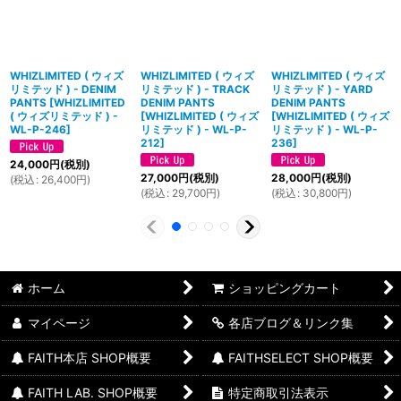
WHIZLIMITED ( ウィズ
WHIZLIMITED ( ウィズ
WHIZLIMITED ( ウィズ
リミテッド ) - DENIM
リミテッド ) - TRACK
リミテッド ) - YARD
PANTS
[
WHIZLIMITED
DENIM PANTS
DENIM PANTS
( ウィズリミテッド ) -
[
WHIZLIMITED ( ウィズ
[
WHIZLIMITED ( ウィズ
WL-P-246
]
リミテッド ) - WL-P-
リミテッド ) - WL-P-
212
]
236
]
24,000
円
(税別)
27,000
円
(税別)
28,000
円
(税別)
(
税込
:
26,400
円
)
(
税込
:
29,700
円
)
(
税込
:
30,800
円
)
ホーム
ショッピングカート
マイページ
各店ブログ＆リンク集
FAITH本店 SHOP概要
FAITHSELECT SHOP概要
FAITH LAB. SHOP概要
特定商取引法表示