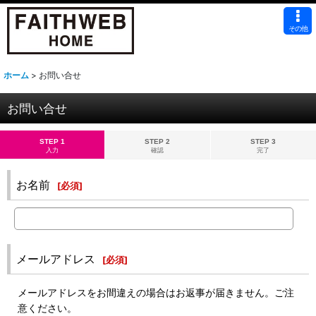
その他
ホーム
>
お問い合せ
お問い合せ
STEP 1
STEP 2
STEP 3
入力
確認
完了
お名前
[
必須
]
メールアドレス
[
必須
]
メールアドレスをお間違えの場合はお返事が届きません。ご注
意ください。