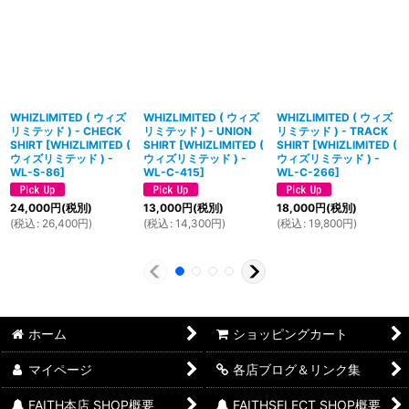
WHIZLIMITED ( ウィズ
WHIZLIMITED ( ウィズ
WHIZLIMITED ( ウィズ
リミテッド ) - CHECK
リミテッド ) - UNION
リミテッド ) - TRACK
SHIRT
[
WHIZLIMITED (
SHIRT
[
WHIZLIMITED (
SHIRT
[
WHIZLIMITED (
ウィズリミテッド ) -
ウィズリミテッド ) -
ウィズリミテッド ) -
WL-S-86
]
WL-C-415
]
WL-C-266
]
24,000
円
(税別)
13,000
円
(税別)
18,000
円
(税別)
(
税込
:
26,400
円
)
(
税込
:
14,300
円
)
(
税込
:
19,800
円
)
ホーム
ショッピングカート
マイページ
各店ブログ＆リンク集
FAITH本店 SHOP概要
FAITHSELECT SHOP概要