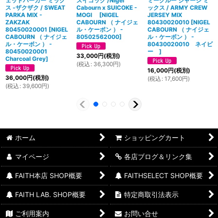
ェットパーカー ミック
スイコック /Nigel
ミークルー ジャージ ミ
ス -ザクザク / SWEAT
Cabourn x SUICOKE -
ックス / ARMY CREW
PARKA MIX -
MOGI
[
NIGEL
JERSEY MIX
ZAKZAK
CABOURN （ ナイジェ
80430020010
[
NIGEL
80450020001
[
NIGEL
ル・ケーボン ） -
CABOURN （ ナイジェ
CABOURN （ ナイジェ
80502562000
]
ル・ケーボン ） -
ル・ケーボン ） -
80430020010 ネイビ
80450020001
ー
]
33,000
円
(税別)
Charcoal Grey
]
(
税込
:
36,300
円
)
16,000
円
(税別)
36,000
円
(税別)
(
税込
:
17,600
円
)
(
税込
:
39,600
円
)
ホーム
ショッピングカート
マイページ
各店ブログ＆リンク集
FAITH本店 SHOP概要
FAITHSELECT SHOP概要
FAITH LAB. SHOP概要
特定商取引法表示
ご利用案内
お問い合せ