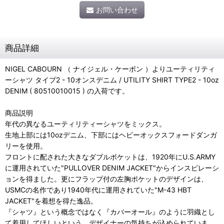
お問い合わせ
商品詳細
NIGEL CABOURN （ ナイジェル・ケーボン ）よりユーティリティ
ーシャツ タイプ2 - 10オンスデニム / UTILITY SHIRT TYPE2 - 10oz
DENIM ( 80510010015 ) の入荷です。
商品説明
年代の異なるユーティリティーシャツをミックス。
生地上部には10ozデニム、下部にはヘビーオックスフォードダンガ
リーを使用。
フロントに配された大きなダブルポケットは、1920年にU.S.ARMY
に運用されていた"PULLOVER DENIM JACKET"からインスピレーシ
ョンを得ました。更にフラップ付の左胸ポケットのデザインは、
USMCの名作であり1940年代に運用されていた"M-43 HBT
JACKET"を着想を得た逸品。
『シャツ』という概念ではなく『カバーオール』のように羽織とし
て着用してほしいという、デザイナーの気持ちが込められていま