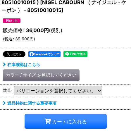
80510010015 )
[
NIGEL CABOURN （ ナイジェル・ケ
ーボン ） - 80510010015
]
販売価格
:
36,000
円
(税別)
(
税込
:
39,600
円
)
Facebookでシェア
在庫確認はこちら
カラー
/
サイズ
を選択してください
数量
:
返品特約に関する重要事項
カートに入れる