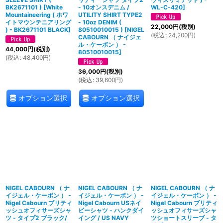
BK2671101 )
[
White
- 10オンスデニム /
WL-C-420
]
Mountaineering ( ホワ
UTILITY SHIRT TYPE2
イトマウンテニアリング
- 10oz DENIM (
22,000
円
(税別)
) - BK2671101 BLACK
]
80510010015 )
[
NIGEL
(
税込
:
24,200
円
)
CABOURN （ ナイジェ
ル・ケーボン ） -
44,000
円
(税別)
80510010015
]
(
税込
:
48,400
円
)
36,000
円
(税別)
(
税込
:
39,600
円
)
オプション選択
オプション選択
NIGEL CABOURN （ ナ
NIGEL CABOURN （ ナ
NIGEL CABOURN （ ナ
イジェル・ケーボン ） -
イジェル・ケーボン ） -
イジェル・ケーボン ） -
Nigel Cabourn ブリティ
Nigel Cabourn USネイ
Nigel Cabourn ブリティ
ッシュオフィサーズシャ
ビーシャツ - ハンクダイ
ッシュオフィサーズシャ
ツ - タイプ2 ブラック/
イング / US NAVY
ツショートスリーブ - タ