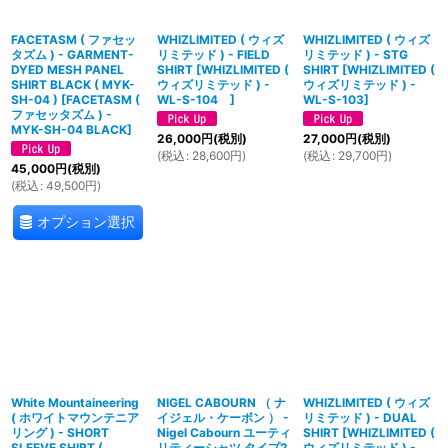
FACETASM ( ファセッ
WHIZLIMITED ( ウィズ
WHIZLIMITED ( ウィズ
タズム ) - GARMENT-
リミテッド ) - FIELD
リミテッド ) - STG
DYED MESH PANEL
SHIRT
[
WHIZLIMITED (
SHIRT
[
WHIZLIMITED (
SHIRT BLACK ( MYK-
ウィズリミテッド ) -
ウィズリミテッド ) -
SH-04 )
[
FACETASM (
WL-S-104
]
WL-S-103
]
ファセッタズム ) -
MYK-SH-04 BLACK
]
26,000
円
(税別)
27,000
円
(税別)
(
税込
:
28,600
円
)
(
税込
:
29,700
円
)
45,000
円
(税別)
(
税込
:
49,500
円
)
オプション選択
White Mountaineering
NIGEL CABOURN （ ナ
WHIZLIMITED ( ウィズ
( ホワイトマウンテニア
イジェル・ケーボン ） -
リミテッド ) - DUAL
リング ) - SHORT
Nigel Cabourn ユーティ
SHIRT
[
WHIZLIMITED (
SLEEVE SHIRT (
リティーシャツ タイプ2
ウィズリミテッド ) -