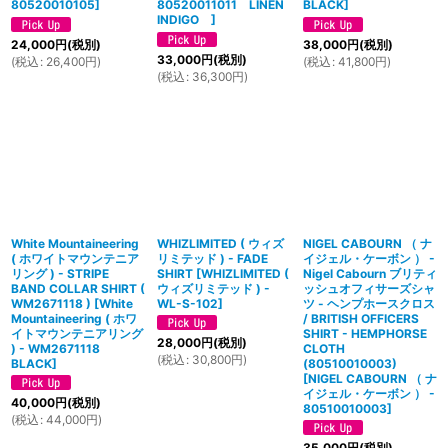
80520010105
]
80520011011 LINEN
BLACK
]
INDIGO
]
24,000
円
(税別)
38,000
円
(税別)
33,000
円
(税別)
(
税込
:
26,400
円
)
(
税込
:
41,800
円
)
(
税込
:
36,300
円
)
White Mountaineering
WHIZLIMITED ( ウィズ
NIGEL CABOURN （ ナ
( ホワイトマウンテニア
リミテッド ) - FADE
イジェル・ケーボン ） -
リング ) - STRIPE
SHIRT
[
WHIZLIMITED (
Nigel Cabourn ブリティ
BAND COLLAR SHIRT (
ウィズリミテッド ) -
ッシュオフィサーズシャ
WM2671118 )
[
White
WL-S-102
]
ツ - ヘンプホースクロス
Mountaineering ( ホワ
/ BRITISH OFFICERS
イトマウンテニアリング
SHIRT - HEMPHORSE
28,000
円
(税別)
) - WM2671118
CLOTH
(
税込
:
30,800
円
)
BLACK
]
(80510010003)
[
NIGEL CABOURN （ ナ
イジェル・ケーボン ） -
40,000
円
(税別)
80510010003
]
(
税込
:
44,000
円
)
35,000
円
(税別)