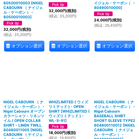
80500010003
[
NIGEL
イジェル・ケーボン ） -
CABOURN （ ナイジェ
80490010000
]
32,000
円
(税別)
ル・ケーボン ） -
(
税込
:
35,200
円
)
80500010003
]
24,000
円
(税別)
(
税込
:
26,400
円
)
32,000
円
(税別)
(
税込
:
35,200
円
)
オプション選択
オプション選択
オプション選択
NIGEL CABOURN （ ナ
WHIZLIMITED ( ウィズ
NIGEL CABOURN （ ナ
イジェル・ケーボン ） -
リミテッド ) - OPEN
イジェル・ケーボン ） -
Nigel Cabourn オープン
SHIRT
[
WHIZLIMITED (
Nigel Cabourn
カラーシャツ - リネンツ
ウィズリミテッド ) -
BASEBALL SHIRT
イル / OPEN COLLAR
WL-S-91
]
SHORT SLEEVE TYPE2
SHIRT - LINEN TWILL
804800110012
[
NIGEL
80480011005
[
NIGEL
CABOURN （ ナイジェ
18,000
円
(税別)
CABOURN （ ナイジェ
ル・ケーボン ） -
(
税込
:
19,800
円
)