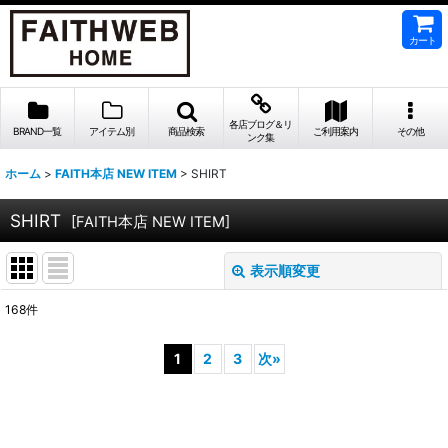
カート
各店ブログ＆リ
BRAND一覧
アイテム別
商品検索
ご利用案内
その他
ンク集
ホーム
>
FAITH本店 NEW ITEM
>
SHIRT
SHIRT
[
FAITH本店 NEW ITEM
]
表示順変更
閉じる
168
件
表示数
:
1
2
3
次
»
並び順
:
絞り込む