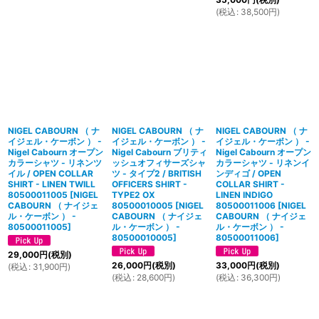
(
税込
:
38,500
円
)
NIGEL CABOURN （ ナ
NIGEL CABOURN （ ナ
NIGEL CABOURN （ ナ
イジェル・ケーボン ） -
イジェル・ケーボン ） -
イジェル・ケーボン ） -
Nigel Cabourn オープン
Nigel Cabourn ブリティ
Nigel Cabourn オープン
カラーシャツ - リネンツ
ッシュオフィサーズシャ
カラーシャツ - リネンイ
イル / OPEN COLLAR
ツ - タイプ2 / BRITISH
ンディゴ / OPEN
SHIRT - LINEN TWILL
OFFICERS SHIRT -
COLLAR SHIRT -
80500011005
[
NIGEL
TYPE2 OX
LINEN INDIGO
CABOURN （ ナイジェ
80500010005
[
NIGEL
80500011006
[
NIGEL
ル・ケーボン ） -
CABOURN （ ナイジェ
CABOURN （ ナイジェ
80500011005
]
ル・ケーボン ） -
ル・ケーボン ） -
80500010005
]
80500011006
]
29,000
円
(税別)
26,000
円
(税別)
33,000
円
(税別)
(
税込
:
31,900
円
)
(
税込
:
28,600
円
)
(
税込
:
36,300
円
)