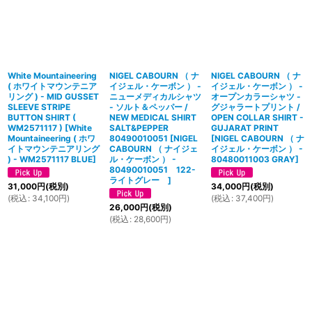
White Mountaineering
NIGEL CABOURN （ ナ
NIGEL CABOURN （ ナ
( ホワイトマウンテニア
イジェル・ケーボン ） -
イジェル・ケーボン ） -
リング ) - MID GUSSET
ニューメディカルシャツ
オープンカラーシャツ -
SLEEVE STRIPE
- ソルト＆ペッパー /
グジャラートプリント /
BUTTON SHIRT (
NEW MEDICAL SHIRT
OPEN COLLAR SHIRT -
WM2571117 )
[
White
SALT&PEPPER
GUJARAT PRINT
Mountaineering ( ホワ
80490010051
[
NIGEL
[
NIGEL CABOURN （ ナ
イトマウンテニアリング
CABOURN （ ナイジェ
イジェル・ケーボン ） -
) - WM2571117 BLUE
]
ル・ケーボン ） -
80480011003 GRAY
]
80490010051 122-
ライトグレー
]
31,000
円
(税別)
34,000
円
(税別)
(
税込
:
34,100
円
)
(
税込
:
37,400
円
)
26,000
円
(税別)
(
税込
:
28,600
円
)