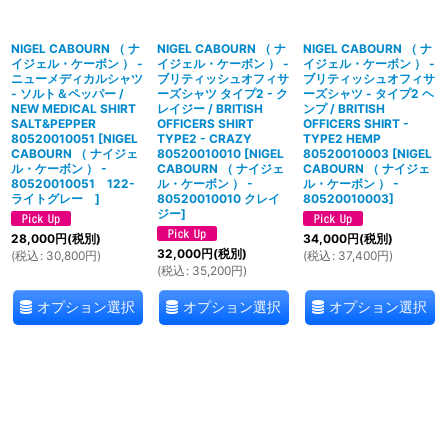
NIGEL CABOURN （ ナ
NIGEL CABOURN （ ナ
NIGEL CABOURN （ ナ
イジェル・ケーボン ） -
イジェル・ケーボン ） -
イジェル・ケーボン ） -
ニューメディカルシャツ
ブリティッシュオフィサ
ブリティッシュオフィサ
- ソルト＆ペッパー /
ーズシャツ タイプ2 - ク
ーズシャツ - タイプ2 ヘ
NEW MEDICAL SHIRT
レイジー / BRITISH
ンプ / BRITISH
SALT&PEPPER
OFFICERS SHIRT
OFFICERS SHIRT -
80520010051
[
NIGEL
TYPE2 - CRAZY
TYPE2 HEMP
CABOURN （ ナイジェ
80520010010
[
NIGEL
80520010003
[
NIGEL
ル・ケーボン ） -
CABOURN （ ナイジェ
CABOURN （ ナイジェ
80520010051 122-
ル・ケーボン ） -
ル・ケーボン ） -
ライトグレー
]
80520010010 クレイ
80520010003
]
ジー
]
28,000
円
(税別)
34,000
円
(税別)
32,000
円
(税別)
(
税込
:
30,800
円
)
(
税込
:
37,400
円
)
(
税込
:
35,200
円
)
オプション選択
オプション選択
オプション選択