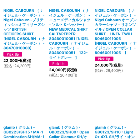
NIGEL CABOURN （ ナ
NIGEL CABOURN （ ナ
NIGEL CABOURN （ ナ
イジェル・ケーボン ） -
イジェル・ケーボン ） -
イジェル・ケーボン ） -
Nigel Cabourn -ブリテ
ニューメディカルシャツ
Nigel Cabourn オープン
ィッシュオフィサーズシ
- ソルト＆ペッパー /
カラーシャツ - リネンツ
ャツ BRITISH
NEW MEDICAL SHIRT
イル / OPEN COLLAR
OFFICERS SHIRT
SALT&PEPPER
SHIRT - LINEN TWILL
[
NIGEL CABOURN （ ナ
80460010051
[
NIGEL
80460011005
イジェル・ケーボン ） -
CABOURN （ ナイジェ
[
NIGEL CABOURN （ ナ
80470010000
]
ル・ケーボン ） -
イジェル・ケーボン ） -
80460010051 122-
80460011005
]
ライトグレー
]
22,000
円
(税別)
24,000
円
(税別)
(
税込
:
24,200
円
)
24,000
円
(税別)
(
税込
:
26,400
円
)
(
税込
:
26,400
円
)
glamb ( グラム ) -
glamb ( グラム ) -
glamb ( グラム ) -
GB0223/SH15 : MA-1
GB0223/SH09 : Open
GB0123/SH10 : Light
Combination SH/MA-1
Collar Glamour SH/オ
Oz 4XL SH/ライトオン