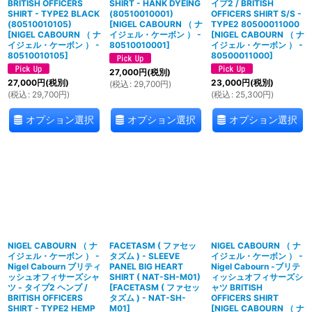
BRITISH OFFICERS
SHIRT - HANK DYEING
イプ2 / BRITISH
SHIRT - TYPE2 BLACK
(80510010001)
OFFICERS SHIRT S/S -
(80510010105)
[
NIGEL CABOURN （ ナ
TYPE2 80500011000
[
NIGEL CABOURN （ ナ
イジェル・ケーボン ） -
[
NIGEL CABOURN （ ナ
イジェル・ケーボン ） -
80510010001
]
イジェル・ケーボン ） -
80510010105
]
80500011000
]
27,000
円
(税別)
27,000
円
(税別)
23,000
円
(税別)
(
税込
:
29,700
円
)
(
税込
:
29,700
円
)
(
税込
:
25,300
円
)
オプション選択
オプション選択
オプション選択
NIGEL CABOURN （ ナ
FACETASM ( ファセッ
NIGEL CABOURN （ ナ
イジェル・ケーボン ） -
タズム ) - SLEEVE
イジェル・ケーボン ） -
Nigel Cabourn ブリティ
PANEL BIG HEART
Nigel Cabourn -ブリテ
ッシュオフィサーズシャ
SHIRT ( NAT-SH-M01)
ィッシュオフィサーズシ
ツ - タイプ2 ヘンプ /
[
FACETASM ( ファセッ
ャツ BRITISH
BRITISH OFFICERS
タズム ) - NAT-SH-
OFFICERS SHIRT
SHIRT - TYPE2 HEMP
M01
]
[
NIGEL CABOURN （ ナ