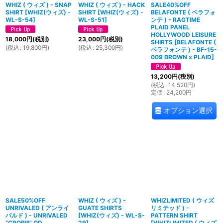
WHIZ ( ウィズ ) - SNAP
WHIZ ( ウィズ ) - HACK
SALE40%OFF
SHIRT
[
WHIZ(ウィズ) -
SHIRT
[
WHIZ(ウィズ) -
BELAFONTE ( ベラフォ
WL-S-54
]
WL-S-51
]
ンテ ) - RAGTIME
PLAID PANEL
HOLLYWOOD LEISURE
18,000
円
(税別)
23,000
円
(税別)
SHIRTS
[
BELAFONTE (
(
税込
:
19,800
円
)
(
税込
:
25,300
円
)
ベラフォンテ ) - BF-15-
009 BROWN x PLAID
]
13,200
円
(税別)
(
税込
:
14,520
円
)
定価
:
24,200
円
オプション選択
SALE50%OFF
WHIZ ( ウィズ ) -
WHIZLIMITED ( ウィズ
UNRIVALED ( アンライ
GUATE SHIRTS
リミテッド ) -
バルド ) - UNRIVALED
[
WHIZ(ウィズ) - WL-S-
PATTERN SHIRT
“CPORIII” OD
29
]
[
WHIZLIMITED ( ウィズ