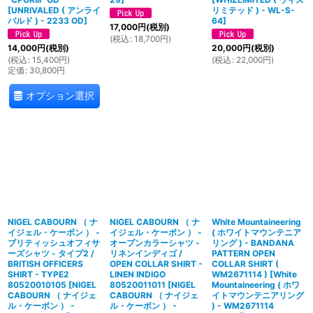
[
UNRIVALED ( アンライ
リミテッド ) - WL-S-
バルド ) - 2233 OD
]
64
]
17,000
円
(税別)
(
税込
:
18,700
円
)
14,000
円
(税別)
20,000
円
(税別)
(
税込
:
15,400
円
)
(
税込
:
22,000
円
)
定価
:
30,800
円
オプション選択
NIGEL CABOURN （ ナ
NIGEL CABOURN （ ナ
White Mountaineering
イジェル・ケーボン ） -
イジェル・ケーボン ） -
( ホワイトマウンテニア
ブリティッシュオフィサ
オープンカラーシャツ -
リング ) - BANDANA
ーズシャツ - タイプ2 /
リネンインディゴ /
PATTERN OPEN
BRITISH OFFICERS
OPEN COLLAR SHIRT -
COLLAR SHIRT (
SHIRT - TYPE2
LINEN INDIGO
WM2671114 )
[
White
80520010105
[
NIGEL
80520011011
[
NIGEL
Mountaineering ( ホワ
CABOURN （ ナイジェ
CABOURN （ ナイジェ
イトマウンテニアリング
ル・ケーボン ） -
ル・ケーボン ） -
) - WM2671114