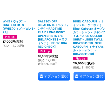
WHIZ ( ウィズ ) -
SALE30%OFF
NIGEL CABOURN （ ナ
GUATE SHIRTS
BELAFONTE ( ベラフォ
イジェル・ケーボン ） -
[
WHIZ(ウィズ) - WL-S-
ンテ ) - RAGTIME
Nigel Cabourn オープン
29
]
PLAID LONG POINT
カラーシャツ - リネンツ
OPEN SHIRTS L/S
イル / OPEN COLLAR
[
BELAFONTE ( ベラフ
SHIRT - LINEN TWILL
17,000
円
(税別)
ォンテ ) - BF-17-004
80520011010
[
NIGEL
(
税込
:
18,700
円
)
RED CHECK
]
CABOURN （ ナイジェ
ル・ケーボン ） -
80520011010
]
16,100
円
(税別)
(
税込
:
17,710
円
)
29,000
円
(税別)
定価
:
25,300
円
(
税込
:
31,900
円
)
オプション選択
オプション選択