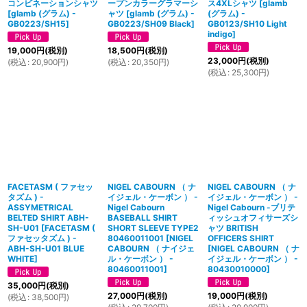
コンビネーションシャツ
ープンカラーグラマーシ
ス4XLシャツ
[
glamb
[
glamb (グラム) -
ャツ
[
glamb (グラム) -
(グラム) -
GB0223/SH15
]
GB0223/SH09 Black
]
GB0123/SH10 Light
indigo
]
19,000
円
(税別)
18,500
円
(税別)
23,000
円
(税別)
(
税込
:
20,900
円
)
(
税込
:
20,350
円
)
(
税込
:
25,300
円
)
FACETASM ( ファセッ
NIGEL CABOURN （ ナ
NIGEL CABOURN （ ナ
タズム ) -
イジェル・ケーボン ） -
イジェル・ケーボン ） -
ASSYMETRICAL
Nigel Cabourn
Nigel Cabourn -ブリテ
BELTED SHIRT ABH-
BASEBALL SHIRT
ィッシュオフィサーズシ
SH-U01
[
FACETASM (
SHORT SLEEVE TYPE2
ャツ BRITISH
ファセッタズム ) -
80460011001
[
NIGEL
OFFICERS SHIRT
ABH-SH-U01 BLUE
CABOURN （ ナイジェ
[
NIGEL CABOURN （ ナ
WHITE
]
ル・ケーボン ） -
イジェル・ケーボン ） -
80460011001
]
80430010000
]
35,000
円
(税別)
27,000
円
(税別)
19,000
円
(税別)
(
税込
:
38,500
円
)