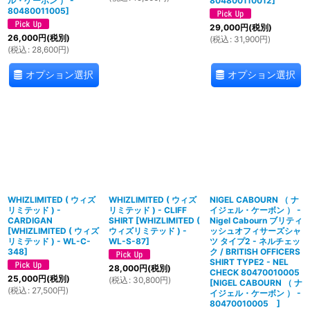
ル・ケーボン ） -
804800110012
]
80480011005
]
29,000
円
(税別)
26,000
円
(税別)
(
税込
:
31,900
円
)
(
税込
:
28,600
円
)
オプション選択
オプション選択
WHIZLIMITED ( ウィズ
WHIZLIMITED ( ウィズ
NIGEL CABOURN （ ナ
リミテッド ) -
リミテッド ) - CLIFF
イジェル・ケーボン ） -
CARDIGAN
SHIRT
[
WHIZLIMITED (
Nigel Cabourn ブリティ
[
WHIZLIMITED ( ウィズ
ウィズリミテッド ) -
ッシュオフィサーズシャ
リミテッド ) - WL-C-
WL-S-87
]
ツ タイプ2 - ネルチェッ
348
]
ク / BRITISH OFFICERS
SHIRT TYPE2 - NEL
28,000
円
(税別)
CHECK 80470010005
25,000
円
(税別)
(
税込
:
30,800
円
)
[
NIGEL CABOURN （ ナ
(
税込
:
27,500
円
)
イジェル・ケーボン ） -
80470010005
]