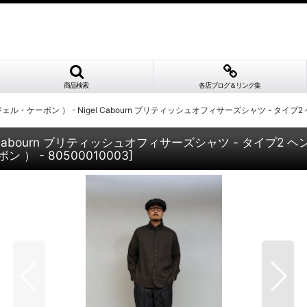
商品検索
各店ブログ＆リンク集
ェル・ケーボン ） - Nigel Cabourn ブリティッシュオフィサーズシャツ - タイプ2 ヘンプ / B
abourn ブリティッシュオフィサーズシャツ - タイプ2 ヘンプ / BR
 ） - 80500010003
]