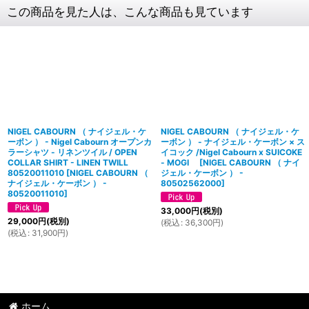
この商品を見た人は、こんな商品も見ています
NIGEL CABOURN （ ナイジェル・ケ
NIGEL CABOURN （ ナイジェル・ケ
ーボン ） - Nigel Cabourn オープンカ
ーボン ） - ナイジェル・ケーボン × ス
ラーシャツ - リネンツイル / OPEN
イコック /Nigel Cabourn x SUICOKE
COLLAR SHIRT - LINEN TWILL
- MOGI
[
NIGEL CABOURN （ ナイ
80520011010
[
NIGEL CABOURN （
ジェル・ケーボン ） -
ナイジェル・ケーボン ） -
80502562000
]
80520011010
]
33,000
円
(税別)
29,000
円
(税別)
(
税込
:
36,300
円
)
(
税込
:
31,900
円
)
ホーム