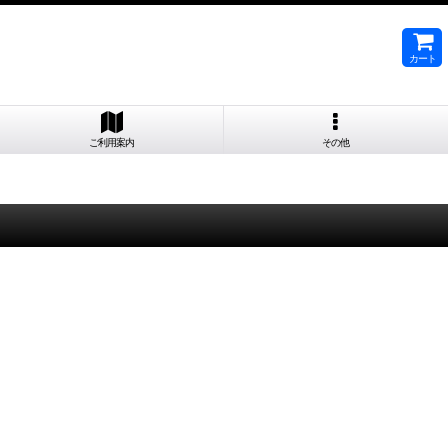
カート
ご利用案内
その他