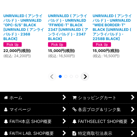
UNRIVALED ( アンライ
UNRIVALED ( アンライ
UNRIVALED ( アンライ
バルド ) - UNRIVALED
バルド ) - UNRIVALED
バルド ) - UNRIVALED
“OPC-S/S” BLACK
“FFWIDE-T” BLACK
"WIDE BORDER-T"
[
UNRIVALED ( アンライ
2347
[
UNRIVALED ( ア
BLACK
[
UNRIVALED (
バルド ) - 2368
ンライバルド ) - 2347
アンライバルド ) -
BLACK
]
BLACK
]
2258B BLACK
]
22,000
円
(税別)
15,000
円
(税別)
15,000
円
(税別)
(
税込
:
24,200
円
)
(
税込
:
16,500
円
)
(
税込
:
16,500
円
)
ホーム
ショッピングカート
マイページ
各店ブログ＆リンク集
FAITH本店 SHOP概要
FAITHSELECT SHOP概要
FAITH LAB. SHOP概要
特定商取引法表示