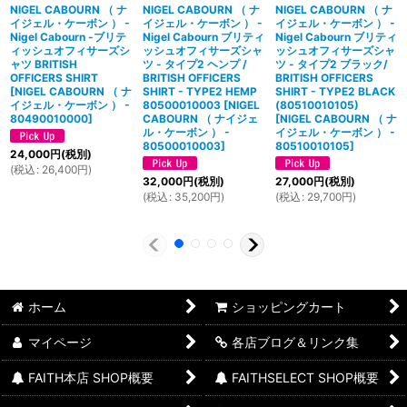
NIGEL CABOURN （ ナ
NIGEL CABOURN （ ナ
NIGEL CABOURN （ ナ
イジェル・ケーボン ） -
イジェル・ケーボン ） -
イジェル・ケーボン ） -
Nigel Cabourn -ブリテ
Nigel Cabourn ブリティ
Nigel Cabourn ブリティ
ィッシュオフィサーズシ
ッシュオフィサーズシャ
ッシュオフィサーズシャ
ャツ BRITISH
ツ - タイプ2 ヘンプ /
ツ - タイプ2 ブラック/
OFFICERS SHIRT
BRITISH OFFICERS
BRITISH OFFICERS
[
NIGEL CABOURN （ ナ
SHIRT - TYPE2 HEMP
SHIRT - TYPE2 BLACK
イジェル・ケーボン ） -
80500010003
[
NIGEL
(80510010105)
80490010000
]
CABOURN （ ナイジェ
[
NIGEL CABOURN （ ナ
ル・ケーボン ） -
イジェル・ケーボン ） -
80500010003
]
80510010105
]
24,000
円
(税別)
(
税込
:
26,400
円
)
32,000
円
(税別)
27,000
円
(税別)
(
税込
:
35,200
円
)
(
税込
:
29,700
円
)
ホーム
ショッピングカート
マイページ
各店ブログ＆リンク集
FAITH本店 SHOP概要
FAITHSELECT SHOP概要