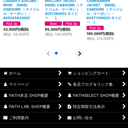
Cabourn x SUICOKE -
MALLORY JACKET
CAMERAMAN
MOGI
[
NIGEL
[
NIGEL CABOURN （ ナ
JACKET
[
NIGEL
CABOURN （ ナイジェ
イジェル・ケーボン ） -
CABOURN （ ナイジェ
ル・ケーボン ） -
8031180003 ネイビ
ル・ケーボン ） -
80502562000
]
ー
]
80371100020 ネイビ
ー
]
33,000
円
(税別)
95,000
円
(税別)
195,000
円
(税別)
(
税込
:
36,300
円
)
(
税込
:
104,500
円
)
(
税込
:
214,500
円
)
ホーム
ショッピングカート
マイページ
各店ブログ＆リンク集
FAITH本店 SHOP概要
FAITHSELECT SHOP概要
FAITH LAB. SHOP概要
特定商取引法表示
ご利用案内
お問い合せ