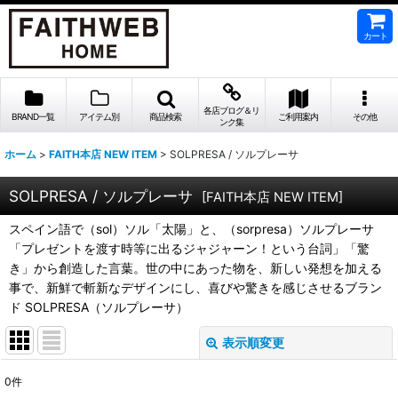
カート
各店ブログ＆リ
BRAND一覧
アイテム別
商品検索
ご利用案内
その他
ンク集
ホーム
>
FAITH本店 NEW ITEM
>
SOLPRESA / ソルプレーサ
SOLPRESA / ソルプレーサ
[
FAITH本店 NEW ITEM
]
スペイン語で（sol）ソル「太陽」と、（sorpresa）ソルプレーサ
「プレゼントを渡す時等に出るジャジャーン！という台詞」「驚
き」から創造した言葉。世の中にあった物を、新しい発想を加える
事で、新鮮で斬新なデザインにし、喜びや驚きを感じさせるブラン
ド SOLPRESA（ソルプレーサ）
表示順変更
閉じる
0
件
表示数
: