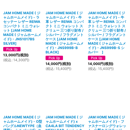
JAM HOME MADE ( ジ
JAM HOME MADE ( ジ
JAM HOME MADE ( ジ
ャムホームメイド) - ラ
ャムホームメイド) - 牛
ャムホームメイド) - 牛
セッテー レザー REIWA
革 レザー REIWA コンパ
革 レザー REIWA コンパ
コンパクト ミニ ウォレ
クト ミニ ウォレット ス
クト ミニ ウォレット ス
ット
[
JAM HOME
クリュー 三つ折り財布 /
クリュー 三つ折り財布 /
MADE ( ジャムホームメ
シルバー / フラグメント
シルバー / フラグメント
イド) - JNS1017BS
ケース
[
JAM HOME
ケース
[
JAM HOME
SILVER
]
MADE ( ジャムホームメ
MADE ( ジャムホームメ
イド) - JNS999B-B
イド) - JNS999B-S シ
BLACK
]
ルバー
]
13,000
円
(税別)
(
税込
:
14,300
円
)
14,000
円
(税別)
14,000
円
(税別)
(
税込
:
15,400
円
)
(
税込
:
15,400
円
)
JAM HOME MADE ( ジ
JAM HOME MADE ( ジ
JAM HOME MADE ( ジ
ャムホームメイド) - O型
ャムホームメイド) x
ャムホームメイド) - フ
バングルNEWTYPE（血
CA4LA BIT TENDENCY
ァスナーロングウォレッ