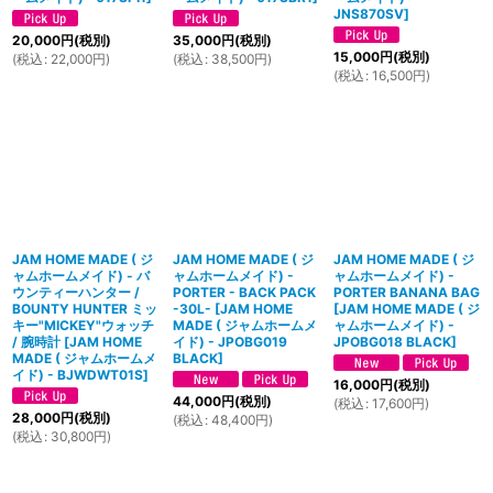
JNS870SV
]
20,000
円
(税別)
35,000
円
(税別)
15,000
円
(税別)
(
税込
:
22,000
円
)
(
税込
:
38,500
円
)
(
税込
:
16,500
円
)
JAM HOME MADE ( ジ
JAM HOME MADE ( ジ
JAM HOME MADE ( ジ
ャムホームメイド) - バ
ャムホームメイド) -
ャムホームメイド) -
ウンティーハンター /
PORTER - BACK PACK
PORTER BANANA BAG
BOUNTY HUNTER ミッ
-30L-
[
JAM HOME
[
JAM HOME MADE ( ジ
キー"MICKEY"ウォッチ
MADE ( ジャムホームメ
ャムホームメイド) -
/ 腕時計
[
JAM HOME
イド) - JPOBG019
JPOBG018 BLACK
]
MADE ( ジャムホームメ
BLACK
]
イド) - BJWDWT01S
]
16,000
円
(税別)
44,000
円
(税別)
(
税込
:
17,600
円
)
28,000
円
(税別)
(
税込
:
48,400
円
)
(
税込
:
30,800
円
)