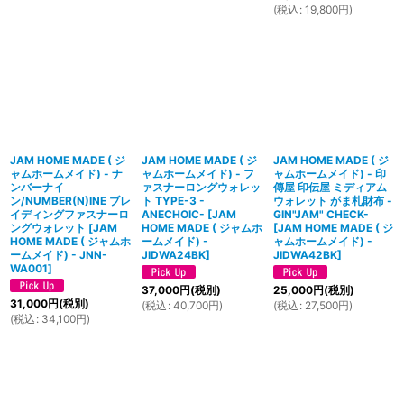
(
税込
:
19,800
円
)
JAM HOME MADE ( ジ
JAM HOME MADE ( ジ
JAM HOME MADE ( ジ
ャムホームメイド) - ナ
ャムホームメイド) - フ
ャムホームメイド) - 印
ンバーナイ
ァスナーロングウォレッ
傳屋 印伝屋 ミディアム
ン/NUMBER(N)INE ブレ
ト TYPE-3 -
ウォレット がま札財布 -
イディングファスナーロ
ANECHOIC-
[
JAM
GIN"JAM" CHECK-
ングウォレット
[
JAM
HOME MADE ( ジャムホ
[
JAM HOME MADE ( ジ
HOME MADE ( ジャムホ
ームメイド) -
ャムホームメイド) -
ームメイド) - JNN-
JIDWA24BK
]
JIDWA42BK
]
WA001
]
37,000
円
(税別)
25,000
円
(税別)
31,000
円
(税別)
(
税込
:
40,700
円
)
(
税込
:
27,500
円
)
(
税込
:
34,100
円
)