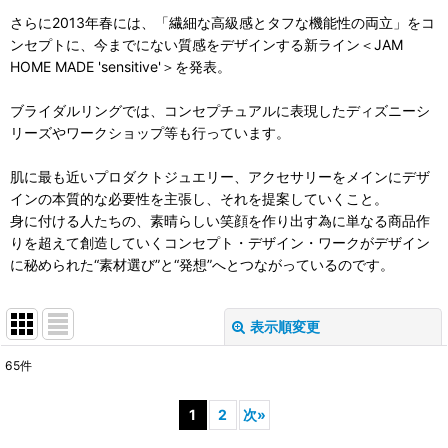
さらに2013年春には、「繊細な高級感とタフな機能性の両立」をコ
ンセプトに、今までにない質感をデザインする新ライン＜JAM
HOME MADE 'sensitive'＞を発表。
ブライダルリングでは、コンセプチュアルに表現したディズニーシ
リーズやワークショップ等も行っています。
肌に最も近いプロダクトジュエリー、アクセサリーをメインにデザ
インの本質的な必要性を主張し、それを提案していくこと。
身に付ける人たちの、素晴らしい笑顔を作り出す為に単なる商品作
りを超えて創造していくコンセプト・デザイン・ワークがデザイン
に秘められた“素材選び”と“発想”へとつながっているのです。
表示順変更
閉じる
65
件
表示数
:
1
2
次
»
並び順
: