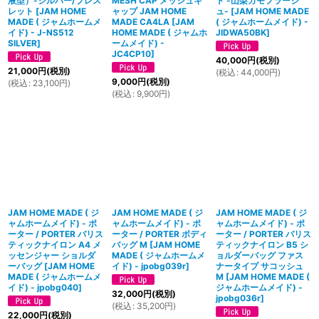
液型）-シルバー/ブレス
MESH CAP メッシュキ
ト -山梨カモフラージ
レット
[
JAM HOME
ャップ JAM HOME
ュ-
[
JAM HOME MADE
MADE ( ジャムホームメ
MADE CA4LA
[
JAM
( ジャムホームメイド) -
イド) - J-NS512
HOME MADE ( ジャムホ
JIDWA50BK
]
SILVER
]
ームメイド) -
JC4CP10
]
40,000
円
(税別)
21,000
円
(税別)
(
税込
:
44,000
円
)
9,000
円
(税別)
(
税込
:
23,100
円
)
(
税込
:
9,900
円
)
JAM HOME MADE ( ジ
JAM HOME MADE ( ジ
JAM HOME MADE ( ジ
ャムホームメイド) - ポ
ャムホームメイド) - ポ
ャムホームメイド) - ポ
ーター / PORTER バリス
ーター / PORTER ボディ
ーター / PORTER バリス
ティックナイロン A4 メ
バッグ M
[
JAM HOME
ティックナイロン B5 シ
ッセンジャー ショルダ
MADE ( ジャムホームメ
ョルダーバッグ ファス
ーバッグ
[
JAM HOME
イド) - jpobg039r
]
ナータイプ サコッシュ
MADE ( ジャムホームメ
M
[
JAM HOME MADE (
イド) - jpobg040
]
ジャムホームメイド) -
32,000
円
(税別)
jpobg036r
]
(
税込
:
35,200
円
)
22,000
円
(税別)