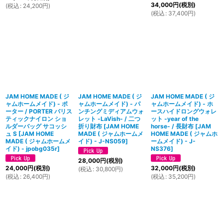
34,000
円
(税別)
(
税込
:
24,200
円
)
(
税込
:
37,400
円
)
JAM HOME MADE ( ジ
JAM HOME MADE ( ジ
JAM HOME MADE ( ジ
ャムホームメイド) - ポ
ャムホームメイド) - パ
ャムホームメイド) - ホ
ーター / PORTER バリス
ンチングミディアムウォ
ースハイドロングウォレ
ティックナイロン ショ
レット -LaVish- / 二つ
ット -year of the
ルダーバッグ サコッシ
折り財布
[
JAM HOME
horse- / 長財布
[
JAM
ュ S
[
JAM HOME
MADE ( ジャムホームメ
HOME MADE ( ジャムホ
MADE ( ジャムホームメ
イド) - J-NS059
]
ームメイド) - J-
イド) - jpobg035r
]
NS376
]
28,000
円
(税別)
24,000
円
(税別)
32,000
円
(税別)
(
税込
:
30,800
円
)
(
税込
:
26,400
円
)
(
税込
:
35,200
円
)