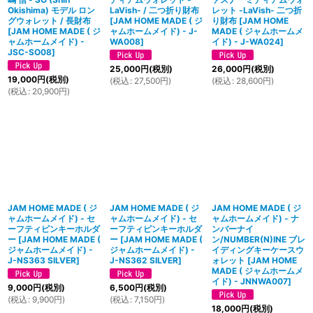
Okishima) モデル ロン
LaVish- / 二つ折り財布
レット -LaVish- 二つ折
グウォレット / 長財布
[
JAM HOME MADE ( ジ
り財布
[
JAM HOME
[
JAM HOME MADE ( ジ
ャムホームメイド) - J-
MADE ( ジャムホームメ
ャムホームメイド) -
WA008
]
イド) - J-WA024
]
JSC-SO08
]
25,000
円
(税別)
26,000
円
(税別)
19,000
円
(税別)
(
税込
:
27,500
円
)
(
税込
:
28,600
円
)
(
税込
:
20,900
円
)
JAM HOME MADE ( ジ
JAM HOME MADE ( ジ
JAM HOME MADE ( ジ
ャムホームメイド) - セ
ャムホームメイド) - セ
ャムホームメイド) - ナ
ーフティピンキーホルダ
ーフティピンキーホルダ
ンバーナイ
ー
[
JAM HOME MADE (
ー
[
JAM HOME MADE (
ン/NUMBER(N)INE ブレ
ジャムホームメイド) -
ジャムホームメイド) -
イディングキーケースウ
J-NS363 SILVER
]
J-NS362 SILVER
]
ォレット
[
JAM HOME
MADE ( ジャムホームメ
イド) - JNNWA007
]
9,000
円
(税別)
6,500
円
(税別)
(
税込
:
9,900
円
)
(
税込
:
7,150
円
)
18,000
円
(税別)