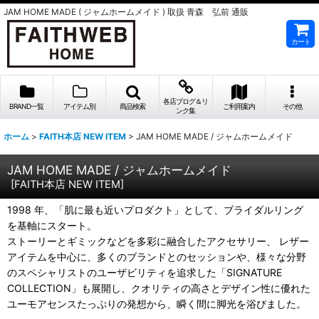
JAM HOME MADE ( ジャムホームメイド ) 取扱 青森 弘前 通販
カート
各店ブログ＆リ
BRAND一覧
アイテム別
商品検索
ご利用案内
その他
ンク集
ホーム
>
FAITH本店 NEW ITEM
>
JAM HOME MADE / ジャムホームメイド
JAM HOME MADE / ジャムホームメイド
[
FAITH本店 NEW ITEM
]
1998 年、「肌に最も近いプロダクト」として、ブライダルリング
を基軸にスタート。
ストーリーとギミックなどを多彩に融合したアクセサリー、 レザー
アイテムを中心に、多くのブランドとのセッションや、様々な分野
のスペシャリストのユーザビリティを追求した「SIGNATURE
COLLECTION」も展開し、クオリティの高さとデザイン性に優れた
ユーモアセンスたっぷりの発想から、瞬く間に脚光を浴びました。