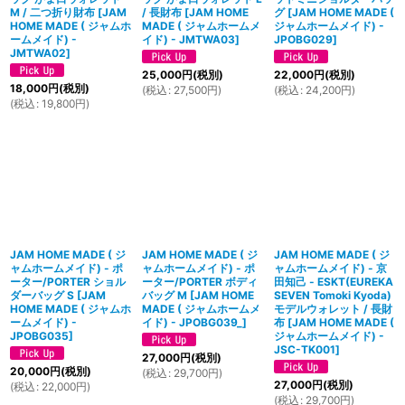
M / 二つ折り財布
[
JAM
/ 長財布
[
JAM HOME
グ
[
JAM HOME MADE (
HOME MADE ( ジャムホ
MADE ( ジャムホームメ
ジャムホームメイド) -
ームメイド) -
イド) - JMTWA03
]
JPOBG029
]
JMTWA02
]
25,000
円
(税別)
22,000
円
(税別)
18,000
円
(税別)
(
税込
:
27,500
円
)
(
税込
:
24,200
円
)
(
税込
:
19,800
円
)
JAM HOME MADE ( ジ
JAM HOME MADE ( ジ
JAM HOME MADE ( ジ
ャムホームメイド) - ポ
ャムホームメイド) - ポ
ャムホームメイド) - 京
ーター/PORTER ショル
ーター/PORTER ボディ
田知己 - ESKT(EUREKA
ダーバッグ S
[
JAM
バッグ M
[
JAM HOME
SEVEN Tomoki Kyoda)
HOME MADE ( ジャムホ
MADE ( ジャムホームメ
モデルウォレット / 長財
ームメイド) -
イド) - JPOBG039_
]
布
[
JAM HOME MADE (
JPOBG035
]
ジャムホームメイド) -
JSC-TK001
]
27,000
円
(税別)
20,000
円
(税別)
(
税込
:
29,700
円
)
27,000
円
(税別)
(
税込
:
22,000
円
)
(
税込
:
29,700
円
)