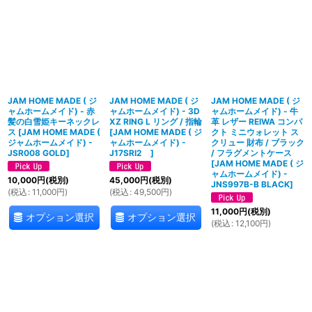
絞り込む
JAM HOME MADE ( ジ
JAM HOME MADE ( ジ
JAM HOME MADE ( ジ
ャムホームメイド) - 赤
ャムホームメイド) - 3D
ャムホームメイド) - 牛
髪の白雪姫キーネックレ
XZ RING L リング / 指輪
革 レザー REIWA コンパ
ス
[
JAM HOME MADE (
[
JAM HOME MADE ( ジ
クト ミニウォレット ス
ジャムホームメイド) -
ャムホームメイド) -
クリュー 財布 / ブラック
JSR008 GOLD
]
J17SRI2
]
/ フラグメントケース
[
JAM HOME MADE ( ジ
ャムホームメイド) -
10,000
円
(税別)
45,000
円
(税別)
JNS997B-B BLACK
]
(
税込
:
11,000
円
)
(
税込
:
49,500
円
)
11,000
円
(税別)
オプション選択
オプション選択
(
税込
:
12,100
円
)