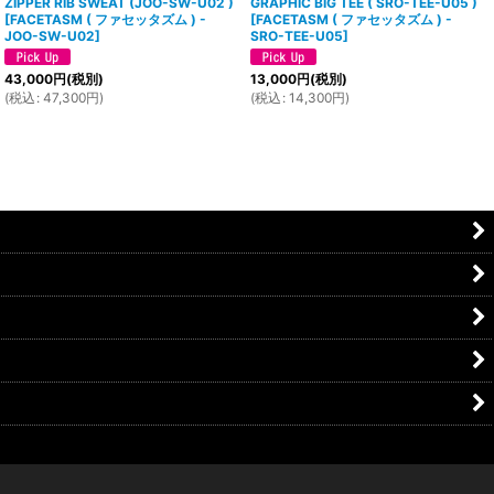
ZIPPER RIB SWEAT (JOO-SW-U02 )
GRAPHIC BIG TEE ( SRO-TEE-U05 )
[
FACETASM ( ファセッタズム ) -
[
FACETASM ( ファセッタズム ) -
JOO-SW-U02
]
SRO-TEE-U05
]
43,000
円
(税別)
13,000
円
(税別)
(
税込
:
47,300
円
)
(
税込
:
14,300
円
)