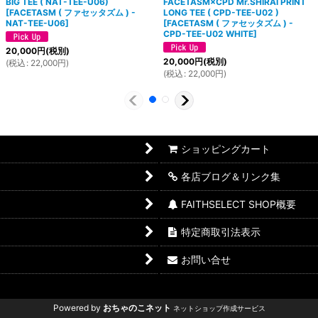
BIG TEE ( NAT-TEE-U06)
FACETASM×CPD Mr.SHIRAI PRINT
[
FACETASM ( ファセッタズム ) -
LONG TEE ( CPD-TEE-U02 )
NAT-TEE-U06
]
[
FACETASM ( ファセッタズム ) -
CPD-TEE-U02 WHITE
]
20,000
円
(税別)
20,000
円
(税別)
(
税込
:
22,000
円
)
(
税込
:
22,000
円
)
ショッピングカート
各店ブログ＆リンク集
FAITHSELECT SHOP概要
特定商取引法表示
お問い合せ
Powered by
おちゃのこネット
ネットショップ作成サービス