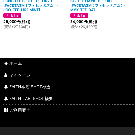
LONG TEE ( JOO-TEE-U02 )
BIG TEE ( MYK-TEE-04 )
[
FACETASM ( ファセッタズム ) -
[
FACETASM ( ファセッタズム ) -
JOO-TEE-U02 MINT
]
MYK-TEE-04
]
25,000
円
(税別)
24,000
円
(税別)
(
税込
:
27,500
円
)
(
税込
:
26,400
円
)
ホーム
マイページ
FAITH本店 SHOP概要
FAITH LAB. SHOP概要
ご利用案内