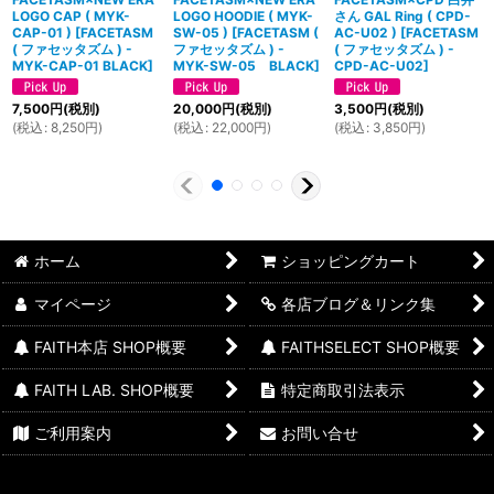
LOGO CAP ( MYK-
LOGO HOODIE ( MYK-
さん GAL Ring ( CPD-
CAP-01 )
[
FACETASM
SW-05 )
[
FACETASM (
AC-U02 )
[
FACETASM
( ファセッタズム ) -
ファセッタズム ) -
( ファセッタズム ) -
MYK-CAP-01 BLACK
]
MYK-SW-05 BLACK
]
CPD-AC-U02
]
7,500
円
(税別)
20,000
円
(税別)
3,500
円
(税別)
(
税込
:
8,250
円
)
(
税込
:
22,000
円
)
(
税込
:
3,850
円
)
ホーム
ショッピングカート
マイページ
各店ブログ＆リンク集
FAITH本店 SHOP概要
FAITHSELECT SHOP概要
FAITH LAB. SHOP概要
特定商取引法表示
ご利用案内
お問い合せ