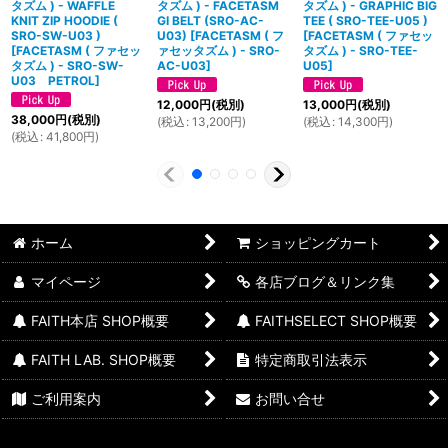
タズム ) - WAFFLE
タズム ) - FACETASM
タズム ) - GRAPHIC BIG
KNIT ZIP HOODIE (
GI BELT (SRO-AC-
TEE ( SRO-TEE-U05 )
SRO-SW-U03 )
U03)
[
FACETASM ( フ
[
FACETASM ( ファセッ
[
FACETASM ( ファセッ
ァセッタズム ) - SRO-
タズム ) - SRO-TEE-
タズム ) - SRO-SW-
AC-U03
]
U05
]
U03 PETROL
]
12,000
円
(税別)
13,000
円
(税別)
38,000
円
(税別)
(
税込
:
13,200
円
)
(
税込
:
14,300
円
)
(
税込
:
41,800
円
)
ホーム
ショッピングカート
マイページ
各店ブログ＆リンク集
FAITH本店 SHOP概要
FAITHSELECT SHOP概要
FAITH LAB. SHOP概要
特定商取引法表示
ご利用案内
お問い合せ