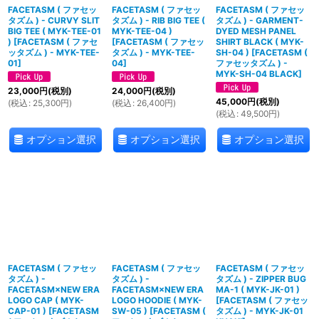
FACETASM ( ファセッ
FACETASM ( ファセッ
FACETASM ( ファセッ
タズム ) - CURVY SLIT
タズム ) - RIB BIG TEE (
タズム ) - GARMENT-
BIG TEE ( MYK-TEE-01
MYK-TEE-04 )
DYED MESH PANEL
)
[
FACETASM ( ファセ
[
FACETASM ( ファセッ
SHIRT BLACK ( MYK-
ッタズム ) - MYK-TEE-
タズム ) - MYK-TEE-
SH-04 )
[
FACETASM (
01
]
04
]
ファセッタズム ) -
MYK-SH-04 BLACK
]
23,000
円
(税別)
24,000
円
(税別)
45,000
円
(税別)
(
税込
:
25,300
円
)
(
税込
:
26,400
円
)
(
税込
:
49,500
円
)
オプション選択
オプション選択
オプション選択
FACETASM ( ファセッ
FACETASM ( ファセッ
FACETASM ( ファセッ
タズム ) -
タズム ) -
タズム ) - ZIPPER BUG
FACETASM×NEW ERA
FACETASM×NEW ERA
MA-1 ( MYK-JK-01 )
LOGO CAP ( MYK-
LOGO HOODIE ( MYK-
[
FACETASM ( ファセッ
CAP-01 )
[
FACETASM
SW-05 )
[
FACETASM (
タズム ) - MYK-JK-01