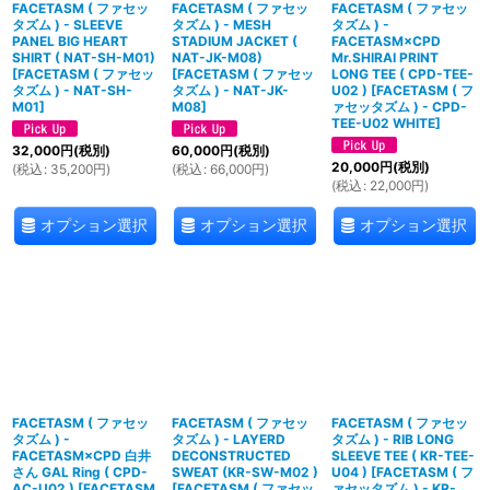
FACETASM ( ファセッ
FACETASM ( ファセッ
FACETASM ( ファセッ
タズム ) - SLEEVE
タズム ) - MESH
タズム ) -
PANEL BIG HEART
STADIUM JACKET (
FACETASM×CPD
SHIRT ( NAT-SH-M01)
NAT-JK-M08)
Mr.SHIRAI PRINT
[
FACETASM ( ファセッ
[
FACETASM ( ファセッ
LONG TEE ( CPD-TEE-
タズム ) - NAT-SH-
タズム ) - NAT-JK-
U02 )
[
FACETASM ( フ
M01
]
M08
]
ァセッタズム ) - CPD-
TEE-U02 WHITE
]
32,000
円
(税別)
60,000
円
(税別)
20,000
円
(税別)
(
税込
:
35,200
円
)
(
税込
:
66,000
円
)
(
税込
:
22,000
円
)
オプション選択
オプション選択
オプション選択
FACETASM ( ファセッ
FACETASM ( ファセッ
FACETASM ( ファセッ
タズム ) -
タズム ) - LAYERD
タズム ) - RIB LONG
FACETASM×CPD 白井
DECONSTRUCTED
SLEEVE TEE ( KR-TEE-
さん GAL Ring ( CPD-
SWEAT (KR-SW-M02 )
U04 )
[
FACETASM ( フ
AC-U02 )
[
FACETASM
[
FACETASM ( ファセッ
ァセッタズム ) - KR-