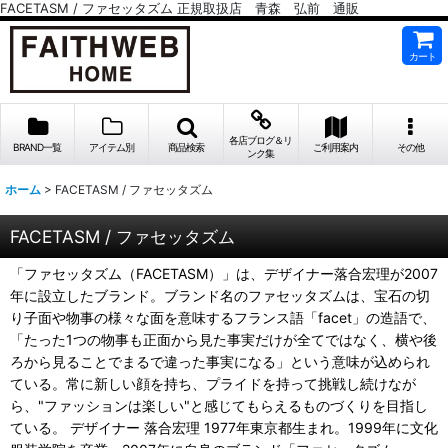
FACETASM / ファセッタズム 正規取扱店 青森 弘前 通販
カート
各店ブログ＆リ
BRAND一覧
アイテム別
商品検索
ご利用案内
その他
ンク集
ホーム
>
FACETASM / ファセッタズム
FACETASM / ファセッタズム
「ファセッタズム（FACETASM）」は、デザイナー落合宏理が2007
年に設立したブランド。ブランド名のファセッタズムは、宝石の切
り子面や物事の様々な面を意味するフランス語「facet」の造語で、
「たった1つの物事も正面から見た事実だけが全てではなく、横や後
ろから見ることでまるで違った事実になる」という意味が込められ
ている。常に新しい顔を持ち、プライドを持って挑戦し続けなが
ら、"ファッションは楽しい"と感じてもらえるものづくりを目指し
ている。 デザイナー 落合宏理 1977年東京都生まれ。1999年に文化