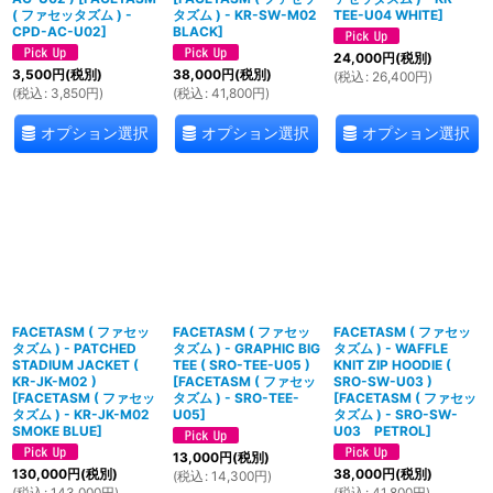
( ファセッタズム ) -
タズム ) - KR-SW-M02
TEE-U04 WHITE
]
CPD-AC-U02
]
BLACK
]
24,000
円
(税別)
3,500
円
(税別)
38,000
円
(税別)
(
税込
:
26,400
円
)
(
税込
:
3,850
円
)
(
税込
:
41,800
円
)
オプション選択
オプション選択
オプション選択
FACETASM ( ファセッ
FACETASM ( ファセッ
FACETASM ( ファセッ
タズム ) - PATCHED
タズム ) - GRAPHIC BIG
タズム ) - WAFFLE
STADIUM JACKET (
TEE ( SRO-TEE-U05 )
KNIT ZIP HOODIE (
KR-JK-M02 )
[
FACETASM ( ファセッ
SRO-SW-U03 )
[
FACETASM ( ファセッ
タズム ) - SRO-TEE-
[
FACETASM ( ファセッ
タズム ) - KR-JK-M02
U05
]
タズム ) - SRO-SW-
SMOKE BLUE
]
U03 PETROL
]
13,000
円
(税別)
130,000
円
(税別)
38,000
円
(税別)
(
税込
:
14,300
円
)
(
税込
:
143,000
円
)
(
税込
:
41,800
円
)