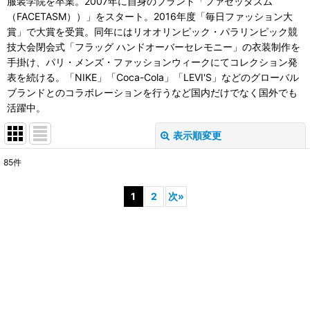
服装学院を卒業。2007年に自身のブランド「ファセッタズム
（FACETASM））」をスタート。2016年度「毎日ファッション大
賞」で大賞を受賞。同年にはリオオリンピック・パラリンピック競
技大会閉会式「フラッグ ハンドオーバーセレモニー」の衣装制作を
手掛け、パリ・メンズ・ファッションウィークにてコレクション発
表を続ける。「NIKE」「Coca-Cola」「LEVI'S」などのグローバル
ブランドとのコラボレーションを行うなど国内だけでなく国外でも
活躍中。
表示順変更
閉じる
85
件
表示数
:
1
2
次
»
並び順
:
絞り込む