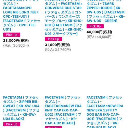
タズム ) -
タズム ) - FACETASM x
タズム ) - 7BARS
FACETASM×CPD
CONVERSE ONE STAR
ZIPPER HOODIE ( KR-
LOVE RIB LONG TEE (
/ ファセッタズム x コン
SW-U05 )
[
FACETASM
CPD-TEE-U01 )
バース / ワンスター(ス
( ファセッタズム ) - KR-
[
FACETASM ( ファセッ
モークブルー) KR-SHO-
SW-U05 GREEN
]
タズム ) - CPD-TEE-
U01
[
FACETASM ( ファ
U01
]
セッタズム ) - KR-SHO-
40,000
円
(税別)
U01 スモークブルー
]
(
税込
:
44,000
円
)
28,000
円
(税別)
31,600
円
(税別)
(
税込
:
30,800
円
)
(
税込
:
34,760
円
)
FACETASM ( ファセッ
FACETASM ( ファセッ
FACETASM ( ファセッ
タズム ) - ZIPPER RIB
タズム ) -
タズム ) -
SWEAT ( KR-SW-U04
FACETASM×NEW ERA
FACETASM×NEW ERA
)
[
FACETASM ( ファセ
KNIT CAP (KR-CAP-
NEW ERA 59FIFTY
ッタズム ) - KR-SW-
U02)
[
FACETASM ( フ
DOG EAR (KR-CAP-
U04 BLACK
]
ァセッタズム ) - KR-
U01)
[
FACETASM ( フ
CAP-U02 BLACK
]
ァセッタズム ) - KR-
CAP-U01 BLACK
]