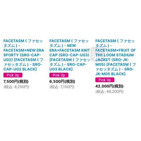
FACETASM ( ファセッ
FACETASM ( ファセッ
FACETASM ( ファセッ
タズム ) -
タズム ) - NEW
タズム ) -
FACETASM×NEW ERA
ERA×FACETASM KNIT
FACETASM×FRUIT OF
9FORTY (SRO-CAP-
CAP (SRO-CAP-U03)
THE LOOM STADIUM
U02)
[
FACETASM ( フ
[
FACETASM ( ファセッ
JACKET (SRO-JK-
ァセッタズム ) - SRO-
タズム ) - SRO-CAP-
M05)
[
FACETASM ( フ
CAP-U02 BLACK
]
U03 BLACK
]
ァセッタズム ) - SRO-
JK-M05 BLACK
]
7,500
円
(税別)
6,500
円
(税別)
42,000
円
(税別)
(
税込
:
8,250
円
)
(
税込
:
7,150
円
)
(
税込
:
46,200
円
)