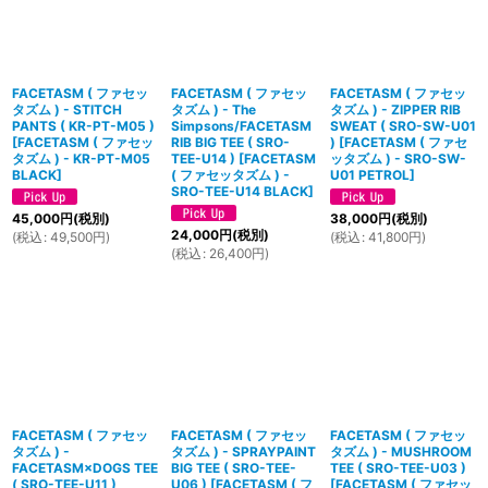
FACETASM ( ファセッ
FACETASM ( ファセッ
FACETASM ( ファセッ
タズム ) - STITCH
タズム ) - The
タズム ) - ZIPPER RIB
PANTS ( KR-PT-M05 )
Simpsons/FACETASM
SWEAT ( SRO-SW-U01
[
FACETASM ( ファセッ
RIB BIG TEE ( SRO-
)
[
FACETASM ( ファセ
タズム ) - KR-PT-M05
TEE-U14 )
[
FACETASM
ッタズム ) - SRO-SW-
BLACK
]
( ファセッタズム ) -
U01 PETROL
]
SRO-TEE-U14 BLACK
]
45,000
円
(税別)
38,000
円
(税別)
24,000
円
(税別)
(
税込
:
49,500
円
)
(
税込
:
41,800
円
)
(
税込
:
26,400
円
)
FACETASM ( ファセッ
FACETASM ( ファセッ
FACETASM ( ファセッ
タズム ) -
タズム ) - SPRAYPAINT
タズム ) - MUSHROOM
FACETASM×DOGS TEE
BIG TEE ( SRO-TEE-
TEE ( SRO-TEE-U03 )
( SRO-TEE-U11 )
U06 )
[
FACETASM ( フ
[
FACETASM ( ファセッ