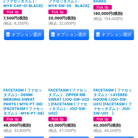
( ファセッタズム ) -
ファセッタズム ) -
KHAKI
]
MYK-CAP-01 BLACK
]
MYK-SW-05 BLACK
]
140,000
円
(税別)
7,500
円
(税別)
20,000
円
(税別)
(
税込
:
154,000
円
)
(
税込
:
8,250
円
)
(
税込
:
22,000
円
)
オプション選択
オプション選択
オプション選択
FACETASM ( ファセッ
FACETASM ( ファセッ
FACETASM ( ファセッ
タズム ) - DENIM
タズム ) - ZIPPER RIB
タズム ) - LAYERED
MERGING SWEAT
SWEAT (JOO-SW-U02
HOODIE (JOO-SW-
PANTS ( MYK-PT-08)
)
[
FACETASM ( ファセ
U01)
[
FACETASM ( フ
[
FACETASM ( ファセッ
ッタズム ) - JOO-SW-
ァセッタズム ) - JOO-
タズム ) - MYK-PT-08
]
U02
]
SW-U01
]
48,000
円
(税別)
43,000
円
(税別)
42,000
円
(税別)
(
税込
:
52,800
円
)
(
税込
:
47,300
円
)
(
税込
:
46,200
円
)