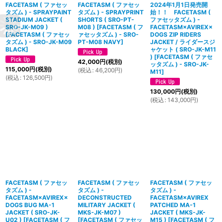
FACETASM ( ファセッ
FACETASM ( ファセッ
2024年1月1日発売開
タズム ) - SPRAYPAINT
タズム ) - SPRAYPRINT
始！！ FACETASM (
STADIUM JACKET (
SHORTS ( SRO-PT-
ファセッタズム ) -
SRO-JK-M09 )
M08 )
[
FACETASM ( フ
FACETASM×AVIREX×
[
FACETASM ( ファセッ
ァセッタズム ) - SRO-
DOGS ZIP RIDERS
タズム ) - SRO-JK-M09
PT-M08 NAVY
]
JACKET / ライダースジ
BLACK
]
ャケット ( SRO-JK-M11
)
[
FACETASM ( ファセ
42,000
円
(税別)
ッタズム ) - SRO-JK-
115,000
円
(税別)
(
税込
:
46,200
円
)
M11
]
(
税込
:
126,500
円
)
130,000
円
(税別)
(
税込
:
143,000
円
)
FACETASM ( ファセッ
FACETASM ( ファセッ
FACETASM ( ファセッ
タズム ) -
タズム ) -
タズム ) -
FACETASM×AVIREX×
DECONSTRUCTED
FACETASM×AVIREX
DOGS BUG MA-1
MILITARY JACKET (
PATCHED MA-1
JACKET ( SRO-JK-
MKS-JK-M07 )
JACKET ( MKS-JK-
U02 )
[
FACETASM ( フ
[
FACETASM ( ファセッ
M15 )
[
FACETASM ( フ