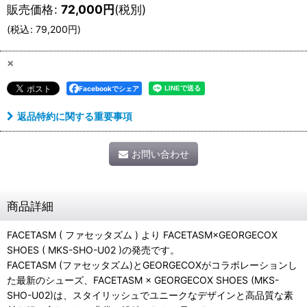
販売価格
:
72,000
円
(税別)
(
税込
:
79,200
円
)
×
Facebookでシェア
返品特約に関する重要事項
お問い合わせ
商品詳細
FACETASM ( ファセッタズム ) より FACETASM×GEORGECOX
SHOES ( MKS-SHO-U02 )の発売です。
FACETASM (ファセッタズム)とGEORGECOXがコラボレーションし
た最新のシューズ、FACETASM × GEORGECOX SHOES (MKS-
SHO-U02)は、スタイリッシュでユニークなデザインと高品質な素