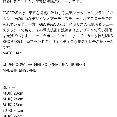
材を組み合わせた、非常に洗練された一足です。
FACETASMは、東京を拠点に活動する人気ファッションブランドで
あり、その斬新なデザインとアーティスティックなアプローチで知
られています。一方、GEORGECOXは、イギリスの伝統あるシュー
ズブランドであり、その職人技術と洗練されたデザインで高い評価
を受けています。このコラボレーションによって生み出されたMKS-
SHO-U02は、両ブランドのクリエイティブな要素を融合させた一品
です。
MATERIALS
UPPER/COW LEATHER SOLE/NATURAL RUBBER
MADE IN ENGLAND
SIZE ー
4(UK) 23cm
5(UK) 24cm
6(UK) 25cm
7(UK) 26cm
8(UK) 27cm