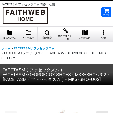
FACETASM ファセッタズム 青森 弘前
カート
各店ブログ＆リ
BRAND一覧
アイテム別
商品検索
ご利用案内
その他
ンク集
ホーム
>
FACETASM / ファセッタズム
>
FACETASM ( ファセッタズム ) - FACETASM×GEORGECOX SHOES ( MKS-
SHO-U02 )
FACETASM ( ファセッタズム ) -
FACETASM×GEORGECOX SHOES ( MKS-SHO-U02 )
[
FACETASM ( ファセッタズム ) - MKS-SHO-U02
]