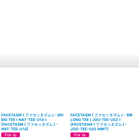
FACETASM ( ファセッタズム ) - MV
FACETASM ( ファセッタズム ) - RIB
BIG TEE ( NAT-TEE-U14 )
LONG TEE ( JOO-TEE-U02 )
[
FACETASM ( ファセッタズム ) -
[
FACETASM ( ファセッタズム ) -
NAT-TEE-U14
]
JOO-TEE-U02 MINT
]