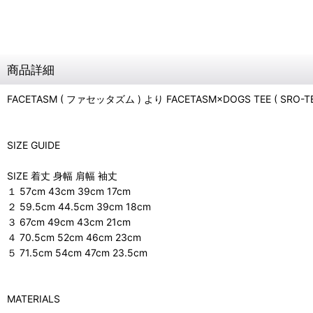
商品詳細
FACETASM ( ファセッタズム ) より FACETASM×DOGS TEE ( SRO-
SIZE GUIDE
SIZE 着丈 身幅 肩幅 袖丈
１ 57cm 43cm 39cm 17cm
２ 59.5cm 44.5cm 39cm 18cm
３ 67cm 49cm 43cm 21cm
４ 70.5cm 52cm 46cm 23cm
５ 71.5cm 54cm 47cm 23.5cm
MATERIALS