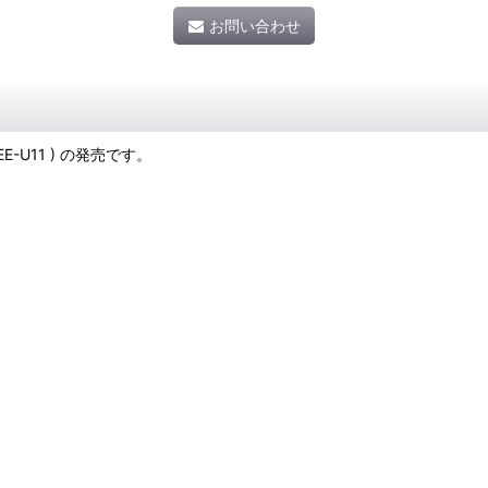
お問い合わせ
TEE-U11 ) の発売です。