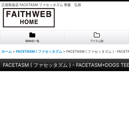
正規取扱店 FACETASM ファセッタズム 青森 弘前
BRAND一覧
アイテム別
ホーム
>
FACETASM / ファセッタズム
>
FACETASM ( ファセッタズム ) - FACETAS
FACETASM ( ファセッタズム ) - FACETASM×DOGS TEE (