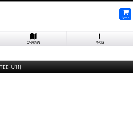
カート
ご利用案内
その他
TEE-U11
]