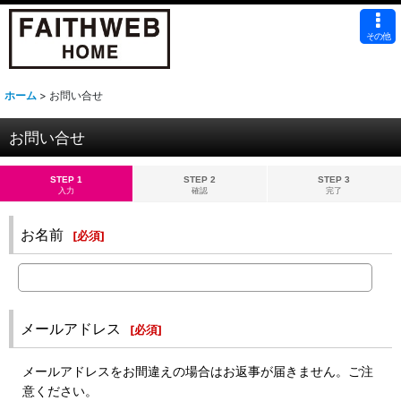
その他
ホーム
>
お問い合せ
お問い合せ
STEP 1
STEP 2
STEP 3
入力
確認
完了
お名前
[
必須
]
メールアドレス
[
必須
]
メールアドレスをお間違えの場合はお返事が届きません。ご注
意ください。