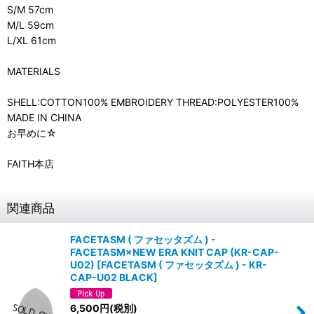
S/M 57cm
M/L 59cm
L/XL 61cm
MATERIALS
SHELL:COTTON100% EMBROIDERY THREAD:POLYESTER100%
MADE IN CHINA
お早めに☆
FAITH本店
関連商品
FACETASM ( ファセッタズム ) -
FACETASM×NEW ERA KNIT CAP (KR-CAP-
U02)
[
FACETASM ( ファセッタズム ) - KR-
CAP-U02 BLACK
]
6,500
円
(税別)