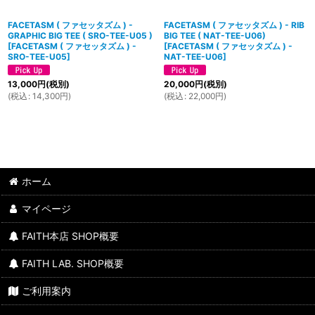
FACETASM ( ファセッタズム ) -
FACETASM ( ファセッタズム ) - RIB
GRAPHIC BIG TEE ( SRO-TEE-U05 )
BIG TEE ( NAT-TEE-U06)
[
FACETASM ( ファセッタズム ) -
[
FACETASM ( ファセッタズム ) -
SRO-TEE-U05
]
NAT-TEE-U06
]
13,000
円
(税別)
20,000
円
(税別)
(
税込
:
14,300
円
)
(
税込
:
22,000
円
)
ホーム
マイページ
FAITH本店 SHOP概要
FAITH LAB. SHOP概要
ご利用案内