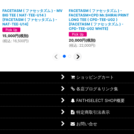
FACETASM ( ファセッタズム ) - MV
FACETASM ( ファセッタズム ) -
BIG TEE ( NAT-TEE-U14 )
FACETASM×CPD Mr.SHIRAI PRINT
[
FACETASM ( ファセッタズム ) -
LONG TEE ( CPD-TEE-U02 )
NAT-TEE-U14
]
[
FACETASM ( ファセッタズム ) -
CPD-TEE-U02 WHITE
]
15,000
円
(税別)
20,000
円
(税別)
(
税込
:
16,500
円
)
(
税込
:
22,000
円
)
ショッピングカート
各店ブログ＆リンク集
FAITHSELECT SHOP概要
特定商取引法表示
お問い合せ