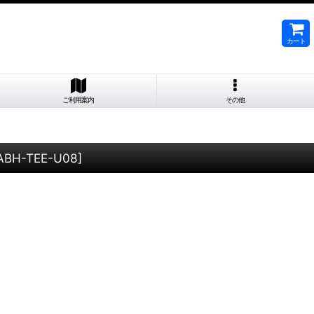
カート
ご利用案内
その他
ABH-TEE-U08
]