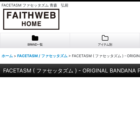
FACETASM ファセッタズム 青森 弘前
BRAND一覧
アイテム別
ホーム
>
FACETASM / ファセッタズム
>
FACETASM ( ファセッタズム ) - ORIGINA
FACETASM ( ファセッタズム ) - ORIGINAL BANDANA PRI