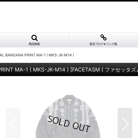
商品検索
各店ブログ＆リンク集
L BANDANA PRINT MA-1 ( MKS-JK-M14 )
NT MA-1 ( MKS-JK-M14 )
[
FACETASM ( ファセッタズム 