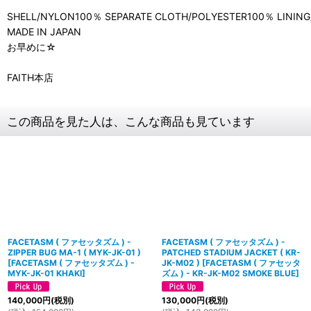
SHELL/NYLON100％ SEPARATE CLOTH/POLYESTER100％ LINING
MADE IN JAPAN
お早めに☆
FAITH本店
この商品を見た人は、こんな商品も見ています
FACETASM ( ファセッタズム ) -
FACETASM ( ファセッタズム ) -
ZIPPER BUG MA-1 ( MYK-JK-01 )
PATCHED STADIUM JACKET ( KR-
[
FACETASM ( ファセッタズム ) -
JK-M02 )
[
FACETASM ( ファセッタ
MYK-JK-01 KHAKI
]
ズム ) - KR-JK-M02 SMOKE BLUE
]
140,000
円
(税別)
130,000
円
(税別)