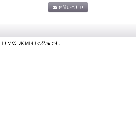
お問い合わせ
-1 ( MKS-JK-M14 ) の発売です。