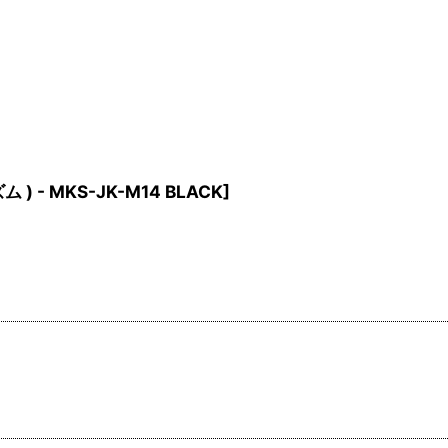
 ) - MKS-JK-M14 BLACK
]