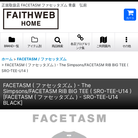
正規取扱店 FACETASM ファセッタズム 青森 弘前
カート
各店ブログ＆リ
BRAND一覧
アイテム別
商品検索
ご利用案内
その他
ンク集
ホーム
>
FACETASM / ファセッタズム
>
FACETASM ( ファセッタズム ) - The Simpsons/FACETASM RIB BIG TEE (
SRO-TEE-U14 )
FACETASM ( ファセッタズム ) - The
Simpsons/FACETASM RIB BIG TEE ( SRO-TEE-U14 )
[
FACETASM ( ファセッタズム ) - SRO-TEE-U14
BLACK
]