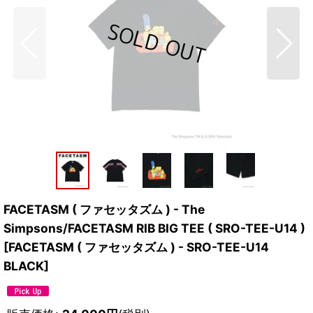
FACETASM ( ファセッタズム ) - The
Simpsons/FACETASM RIB BIG TEE ( SRO-TEE-U14 )
[
FACETASM ( ファセッタズム ) - SRO-TEE-U14
BLACK
]