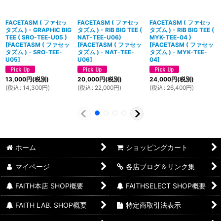
FACETASM ( ファセッ
FACETASM ( ファセッ
FACETASM ( ファセッ
タズム ) - GRAPHIC BIG
タズム ) - RIB BIG TEE (
タズム ) - RIB BIG TEE (
TEE ( SRO-TEE-U05 )
NAT-TEE-U06)
MYK-TEE-04 )
[
FACETASM ( ファセッ
[
FACETASM ( ファセッ
[
FACETASM ( ファセッ
タズム ) - SRO-TEE-
タズム ) - NAT-TEE-
タズム ) - MYK-TEE-
U05
]
U06
]
04
]
13,000
円
(税別)
20,000
円
(税別)
24,000
円
(税別)
(
税込
:
14,300
円
)
(
税込
:
22,000
円
)
(
税込
:
26,400
円
)
ホーム
ショッピングカート
マイページ
各店ブログ＆リンク集
FAITH本店 SHOP概要
FAITHSELECT SHOP概要
FAITH LAB. SHOP概要
特定商取引法表示