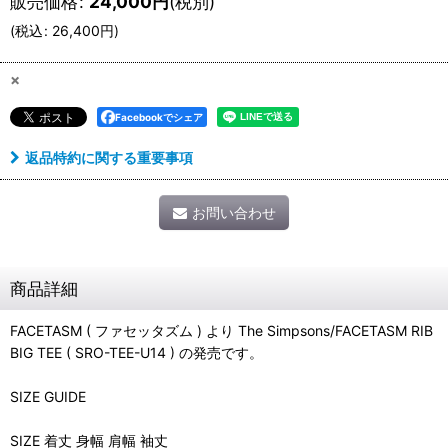
販売価格
:
24,000
円
(税別)
(
税込
:
26,400
円
)
×
Facebookでシェア
返品特約に関する重要事項
お問い合わせ
商品詳細
FACETASM ( ファセッタズム ) より The Simpsons/FACETASM RIB
BIG TEE ( SRO-TEE-U14 ) の発売です。
SIZE GUIDE
SIZE 着丈 身幅 肩幅 袖丈