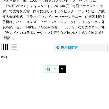
服装学院を卒業。2007年に自身のブランド「ファセッタズム
（FACETASM））」をスタート。2016年度「毎日ファッション大
賞」で大賞を受賞。同年にはリオオリンピック・パラリンピック競
技大会閉会式「フラッグ ハンドオーバーセレモニー」の衣装制作を
手掛け、パリ・メンズ・ファッションウィークにてコレクション発
表を続ける。「NIKE」「Coca-Cola」「LEVI'S」などのグローバル
ブランドとのコラボレーションを行うなど国内だけでなく国外でも
活躍中。
表示順変更
閉じる
85
件
表示数
:
«
前
1
2
並び順
:
絞り込む