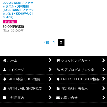
LOGO SWEAT / ファセ
ッタズム x 河村康輔
[
FACETASM ( ファセッ
タズム ) - KK-SW-U01
BLACK
]
30,000
円
(税別)
(
税込
:
33,000
円
)
«
前
1
2
ホーム
ショッピングカート
マイページ
各店ブログ＆リンク集
FAITH本店 SHOP概要
FAITHSELECT SHOP概要
FAITH LAB. SHOP概要
特定商取引法表示
ご利用案内
お問い合せ