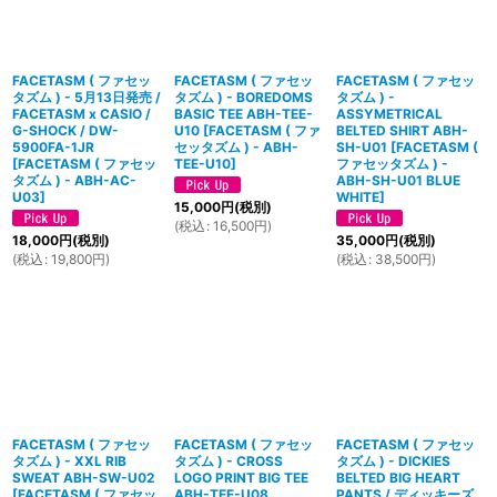
FACETASM ( ファセッ
FACETASM ( ファセッ
FACETASM ( ファセッ
タズム ) - 5月13日発売 /
タズム ) - BOREDOMS
タズム ) -
FACETASM x CASIO /
BASIC TEE ABH-TEE-
ASSYMETRICAL
G-SHOCK / DW-
U10
[
FACETASM ( ファ
BELTED SHIRT ABH-
5900FA-1JR
セッタズム ) - ABH-
SH-U01
[
FACETASM (
[
FACETASM ( ファセッ
TEE-U10
]
ファセッタズム ) -
タズム ) - ABH-AC-
ABH-SH-U01 BLUE
U03
]
WHITE
]
15,000
円
(税別)
(
税込
:
16,500
円
)
18,000
円
(税別)
35,000
円
(税別)
(
税込
:
19,800
円
)
(
税込
:
38,500
円
)
FACETASM ( ファセッ
FACETASM ( ファセッ
FACETASM ( ファセッ
タズム ) - XXL RIB
タズム ) - CROSS
タズム ) - DICKIES
SWEAT ABH-SW-U02
LOGO PRINT BIG TEE
BELTED BIG HEART
[
FACETASM ( ファセッ
ABH-TEE-U08
PANTS / ディッキーズ