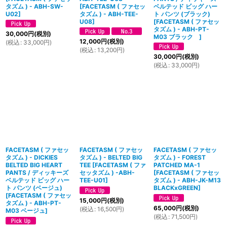
タズム ) - ABH-SW-
[
FACETASM ( ファセッ
ベルテッド ビッグ ハー
U02
]
タズム ) - ABH-TEE-
ト パンツ (ブラック)
U08
]
[
FACETASM ( ファセッ
タズム ) - ABH-PT-
30,000
円
(税別)
M03 ブラック
]
12,000
円
(税別)
(
税込
:
33,000
円
)
(
税込
:
13,200
円
)
30,000
円
(税別)
(
税込
:
33,000
円
)
FACETASM ( ファセッ
FACETASM ( ファセッ
FACETASM ( ファセッ
タズム ) - DICKIES
タズム ) - BELTED BIG
タズム ) - FOREST
BELTED BIG HEART
TEE
[
FACETASM ( ファ
PATCHED MA-1
PANTS / ディッキーズ
セッタズム ) -ABH-
[
FACETASM ( ファセッ
ベルテッド ビッグ ハー
TEE-U01
]
タズム ) - ABH-JK-M13
ト パンツ (ベージュ)
BLACKxGREEN
]
[
FACETASM ( ファセッ
15,000
円
(税別)
タズム ) - ABH-PT-
65,000
円
(税別)
(
税込
:
16,500
円
)
M03 ベージュ
]
(
税込
:
71,500
円
)