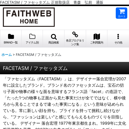
FACETASM / ファセッタズム 正規取扱店 青森 弘前 通販
カート
各店ブログ＆リ
BRAND一覧
アイテム別
商品検索
ご利用案内
その他
ンク集
ホーム
>
FACETASM / ファセッタズム
FACETASM / ファセッタズム
「ファセッタズム（FACETASM）」は、デザイナー落合宏理が2007
年に設立したブランド。ブランド名のファセッタズムは、宝石の切
り子面や物事の様々な面を意味するフランス語「facet」の造語で、
「たった1つの物事も正面から見た事実だけが全てではなく、横や後
ろから見ることでまるで違った事実になる」という意味が込められ
ている。常に新しい顔を持ち、プライドを持って挑戦し続けなが
ら、"ファッションは楽しい"と感じてもらえるものづくりを目指し
ている。 デザイナー 落合宏理 1977年東京都生まれ。1999年に文化