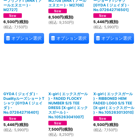
ープリントT
[
RNA ( ア
M2708
[
RNA ( アール
ーショートTシャツ
ールエヌエー ) -
エヌエー ) - M2708
]
[
GYDA ( ジェイダ ) -
M2727
]
No.072642716501
]
8,500
円
(税別)
6,500
円
(税別)
5,446
円
(税別)
(
税込
:
9,350
円
)
(
税込
:
7,150
円
)
(
税込
:
5,990
円
)
オプション選択
オプション選択
オプション選択
GYDA ( ジェイダ ) -
X-girl ( エックスガール
X-girl ( エックスガール
DualityルーズショートT
) - FADED FLOCKY
) - RIBBONED HEM
シャツ
[
GYDA ( ジェイ
NUMBER S/S TEE
FADED LOGO S/S TEE
ダ ) -
DRESS
[
X-girl ( エック
[
X-girl ( エックスガール
No.072642716401
]
スガール ) -
) - No.105263013010
]
No.105263041007
]
5,446
円
(税別)
6,500
円
(税別)
7,500
円
(税別)
(
税込
:
5,990
円
)
(
税込
:
7,150
円
)
(
税込
:
8,250
円
)