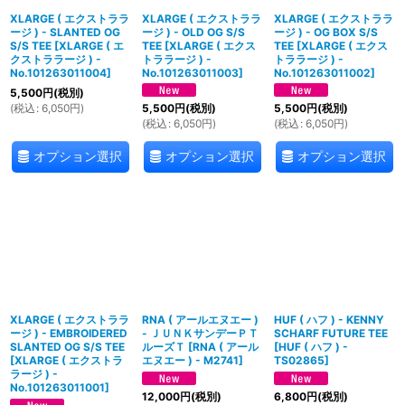
XLARGE ( エクストララ
XLARGE ( エクストララ
XLARGE ( エクストララ
ージ ) - SLANTED OG
ージ ) - OLD OG S/S
ージ ) - OG BOX S/S
S/S TEE
[
XLARGE ( エ
TEE
[
XLARGE ( エクス
TEE
[
XLARGE ( エクス
クストララージ ) -
トララージ ) -
トララージ ) -
No.101263011004
]
No.101263011003
]
No.101263011002
]
5,500
円
(税別)
(
税込
:
6,050
円
)
5,500
円
(税別)
5,500
円
(税別)
(
税込
:
6,050
円
)
(
税込
:
6,050
円
)
オプション選択
オプション選択
オプション選択
XLARGE ( エクストララ
RNA ( アールエヌエー )
HUF ( ハフ ) - KENNY
ージ ) - EMBROIDERED
- ＪＵＮＫサンデーＰＴ
SCHARF FUTURE TEE
SLANTED OG S/S TEE
ルーズＴ
[
RNA ( アール
[
HUF ( ハフ ) -
[
XLARGE ( エクストラ
エヌエー ) - M2741
]
TS02865
]
ラージ ) -
No.101263011001
]
12,000
円
(税別)
6,800
円
(税別)