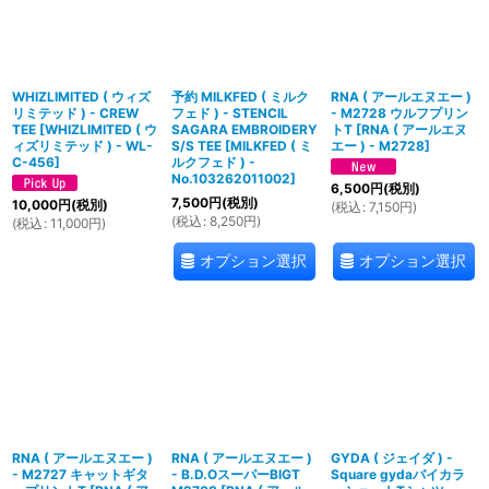
WHIZLIMITED ( ウィズ
予約 MILKFED ( ミルク
RNA ( アールエヌエー )
リミテッド ) - CREW
フェド ) - STENCIL
- M2728 ウルフプリン
TEE
[
WHIZLIMITED ( ウ
SAGARA EMBROIDERY
トT
[
RNA ( アールエヌ
ィズリミテッド ) - WL-
S/S TEE
[
MILKFED ( ミ
エー ) - M2728
]
C-456
]
ルクフェド ) -
No.103262011002
]
6,500
円
(税別)
7,500
円
(税別)
10,000
円
(税別)
(
税込
:
7,150
円
)
(
税込
:
8,250
円
)
(
税込
:
11,000
円
)
オプション選択
オプション選択
RNA ( アールエヌエー )
RNA ( アールエヌエー )
GYDA ( ジェイダ ) -
- M2727 キャットギタ
- B.D.OスーパーBIGT
Square gydaバイカラ