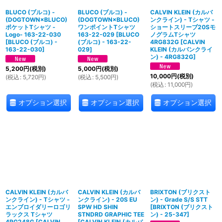
BLUCO (ブルコ) -
BLUCO (ブルコ) -
CALVIN KLEIN (カルバ
(DOGTOWN×BLUCO)
(DOGTOWN×BLUCO)
ンクライン) - Tシャツ -
ポケットTシャツ -
ワンポイントTシャツ
ショートスリーブ20Sモ
Logo- 163-22-030
163-22-029
[
BLUCO
ノグラムTシャツ
[
BLUCO (ブルコ) -
(ブルコ) - 163-22-
4RG832G
[
CALVIN
163-22-030
]
029
]
KLEIN (カルバンクライ
ン) - 4RG832G
]
5,200
円
(税別)
5,000
円
(税別)
10,000
円
(税別)
(
税込
:
5,720
円
)
(
税込
:
5,500
円
)
(
税込
:
11,000
円
)
オプション選択
オプション選択
オプション選択
CALVIN KLEIN (カルバ
CALVIN KLEIN (カルバ
BRIXTON (ブリクスト
ンクライン) - Tシャツ -
ンクライン) - 20S EU
ン) - Grade S/S STT
エンブロイダリーロゴリ
SPW HD SHIN
[
BRIXTON (ブリクスト
ラックス Tシャツ
STNDRD GRAPHIC TEE
ン) - 25-347
]
4RG248G
[
CALVIN
[
CALVIN KLEIN (カルバ