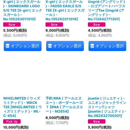
X-girl ( エックスガール
X-girl ( エックスガール
Ungrid (アングリッド )
) - SIGNBOARD LOGO
) - FADED EAGLE S/S
- ロゴアソートハーフス
S/S TEE
[
X-girl ( エック
TEE
[
X-girl ( エックスガ
リーブTee
[
Ungrid (ア
スガール ) -
ール ) -
ングリッド ) -
No.105263011010
]
No.105262011016
]
No.112642771301
]
5,500
円
(税別)
6,000
円
(税別)
4,500
円
(税別)
(
税込
:
6,050
円
)
(
税込
:
6,600
円
)
(
税込
:
4,950
円
)
オプション選択
オプション選択
オプション選択
WHIZLIMITED ( ウィズ
予約 RNA ( アールエヌ
jouetie ( ジュエティ ) -
リミテッド ) - WACK
エー ) - ボーダールーズ
ユニオンジャックライン
TEE
[
WHIZLIMITED ( ウ
Ｔ
[
RNA ( アールエヌエ
ストーンTシャツ
ィズリミテッド ) - WL-
ー ) - M2654
]
[
jouetie ( ジュエティ ) -
C-454
]
No.082632700301
]
6,500
円
(税別)
(
税込
:
7,150
円
)
10,000
円
(税別)
5,900
円
(税別)