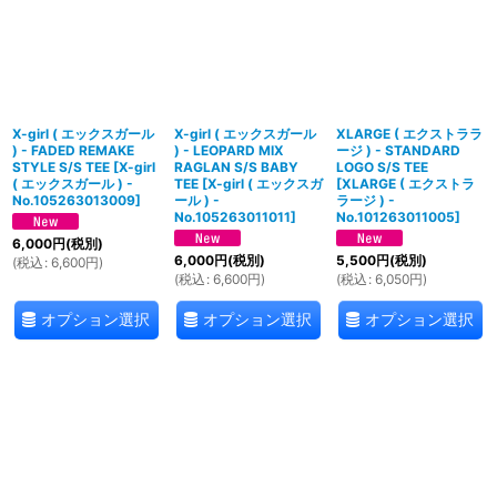
X-girl ( エックスガール
X-girl ( エックスガール
XLARGE ( エクストララ
) - FADED REMAKE
) - LEOPARD MIX
ージ ) - STANDARD
STYLE S/S TEE
[
X-girl
RAGLAN S/S BABY
LOGO S/S TEE
( エックスガール ) -
TEE
[
X-girl ( エックスガ
[
XLARGE ( エクストラ
No.105263013009
]
ール ) -
ラージ ) -
No.105263011011
]
No.101263011005
]
6,000
円
(税別)
6,000
円
(税別)
5,500
円
(税別)
(
税込
:
6,600
円
)
(
税込
:
6,600
円
)
(
税込
:
6,050
円
)
オプション選択
オプション選択
オプション選択