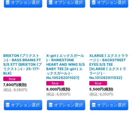
オプション選択
オプション選択
オプション選択
BRIXTON (ブリクスト
X-girl ( エックスガール
XLARGE ( エクストララ
ン) - BASS BRAINS FT
) - RHINESTONE
ージ ) - BACKSTREET
S/S STT
[
BRIXTON (ブ
HEART AND WING S/S
EYES S/S TEE
リクストン) - 25-177-
BABY TEE
[
X-girl ( エ
[
XLARGE ( エクストラ
BLK
]
ックスガール ) -
ラージ ) -
No.105262011021
]
No.101262011032
]
7,800
円
(税別)
6,000
円
(税別)
5,500
円
(税別)
(
税込
:
8,580
円
)
(
税込
:
6,600
円
)
(
税込
:
6,050
円
)
オプション選択
オプション選択
オプション選択