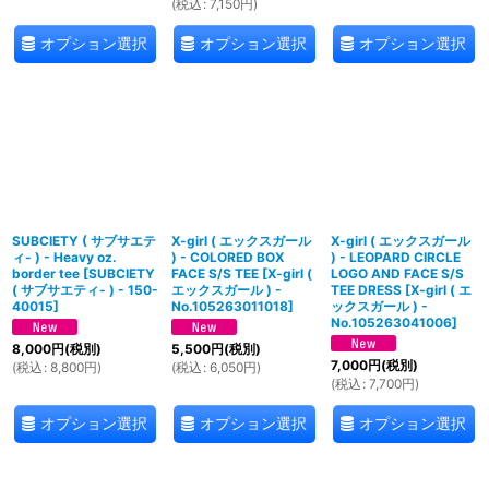
(
税込
:
7,150
円
)
オプション選択
オプション選択
オプション選択
SUBCIETY ( サブサエテ
X-girl ( エックスガール
X-girl ( エックスガール
ィ- ) - Heavy oz.
) - COLORED BOX
) - LEOPARD CIRCLE
border tee
[
SUBCIETY
FACE S/S TEE
[
X-girl (
LOGO AND FACE S/S
( サブサエティ- ) - 150-
エックスガール ) -
TEE DRESS
[
X-girl ( エ
40015
]
No.105263011018
]
ックスガール ) -
No.105263041006
]
8,000
円
(税別)
5,500
円
(税別)
7,000
円
(税別)
(
税込
:
8,800
円
)
(
税込
:
6,050
円
)
(
税込
:
7,700
円
)
オプション選択
オプション選択
オプション選択