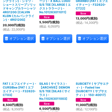
ンクライン) - シャツ -
ージ ) - X BALL LOGO
GRANBO
[
FAT ( エフエ
ショートスリーブソリッ
S/S TEE
[
XLARGE ( エ
イティー ) - F32620-
ドキャンプカラーシャツ
クストララージ ) -
CT22
]
4RG120G
[
CALVIN
No.101263011011
]
KLEIN (カルバンクライ
13,000
円
(税別)
ン) - 4RG120G
]
5,500
円
(税別)
(
税込
:
14,300
円
)
20,000
円
(税別)
(
税込
:
6,050
円
)
(
税込
:
22,000
円
)
オプション選択
オプション選択
オプション選択
FAT ( エフエイティー ) -
SILAS ( サイラス ) -
SUBCIETY ( サブサエテ
CURSIBee
[
FAT ( エフ
【ARCHIVE】DEMON
ィ- ) - Faded tee
エイティー ) - F32620-
S/S TEE
[
SILAS ( サイ
[
SUBCIETY ( サブサエ
CT03
]
ラス ) -
ティ- ) - 150-40017
]
No.110263011003
]
8,500
円
(税別)
11,000
円
(税別)
6,500
円
(税別)
(
税込
:
9,350
円
)
(
税込
:
12,100
円
)