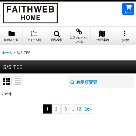
カート
各店ブログ＆リ
BRAND一覧
アイテム別
商品検索
ご利用案内
その他
ンク集
ホーム
>
S/S TEE
S/S TEE
表示順変更
閉じる
705
件
表示数
:
1
2
3
...
12
次
»
並び順
:
絞り込む