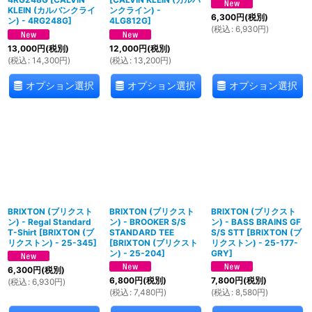
KLEIN (カルバンクライ
ンクライン) -
6,300
円
(税別)
ン) - 4RG248G
]
4LG812G
]
(
税込
:
6,930
円
)
13,000
円
(税別)
12,000
円
(税別)
(
税込
:
14,300
円
)
(
税込
:
13,200
円
)
オプション選択
オプション選択
オプション選択
BRIXTON (ブリクスト
BRIXTON (ブリクスト
BRIXTON (ブリクスト
ン) - Regal Standard
ン) - BROOKER S/S
ン) - BASS BRAINS GF
T-Shirt
[
BRIXTON (ブ
STANDARD TEE
S/S STT
[
BRIXTON (ブ
リクストン) - 25-345
]
[
BRIXTON (ブリクスト
リクストン) - 25-177-
ン) - 25-204
]
GRY
]
6,300
円
(税別)
6,800
円
(税別)
7,800
円
(税別)
(
税込
:
6,930
円
)
(
税込
:
7,480
円
)
(
税込
:
8,580
円
)