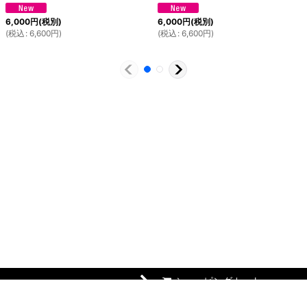
6,000
円
(税別)
6,000
円
(税別)
(
税込
:
6,600
円
)
(
税込
:
6,600
円
)
ショッピングカート