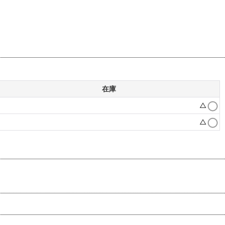
在庫
△
△