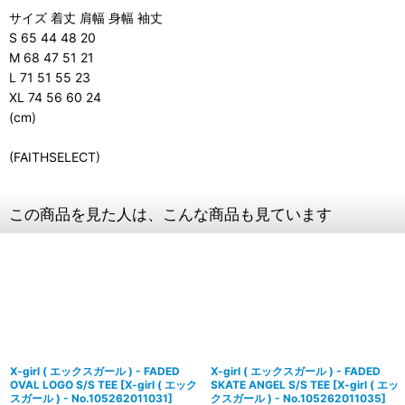
サイズ 着丈 肩幅 身幅 袖丈
S 65 44 48 20
M 68 47 51 21
L 71 51 55 23
XL 74 56 60 24
(cm)
(FAITHSELECT)
この商品を見た人は、こんな商品も見ています
X-girl ( エックスガール ) - FADED
X-girl ( エックスガール ) - FADED
OVAL LOGO S/S TEE
[
X-girl ( エック
SKATE ANGEL S/S TEE
[
X-girl ( エッ
スガール ) - No.105262011031
]
クスガール ) - No.105262011035
]