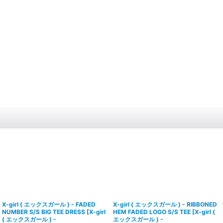
X-girl ( エックスガール ) - FADED
X-girl ( エックスガール ) - RIBBONED
NUMBER S/S BIG TEE DRESS
[
X-girl
HEM FADED LOGO S/S TEE
[
X-girl (
( エックスガール ) -
エックスガール ) -