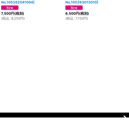
No.105262041004
]
No.105263013010
]
7,500
円
(税別)
6,500
円
(税別)
(
税込
:
8,250
円
)
(
税込
:
7,150
円
)