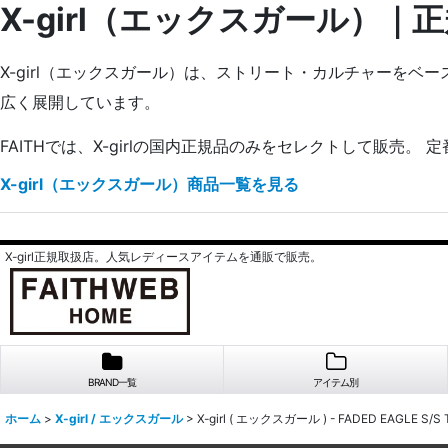
X-girl（エックスガール）｜正規
X-girl（エックスガール）は、ストリート・カルチャーを
広く展開しています。
FAITHでは、X-girlの国内正規品のみをセレクトして販売
X-girl（エックスガール）商品一覧を見る
X-girl正規取扱店。人気レディースアイテムを通販で販売。
BRAND一覧
アイテム別
ホーム
>
X-girl / エックスガール
>
X-girl ( エックスガール ) - FADED EAGLE S/S 