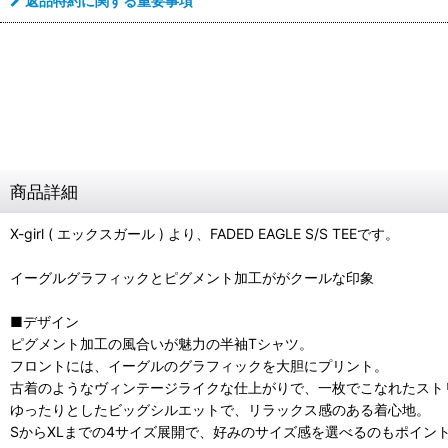
返品特約に関する重要事項
商品詳細
X-girl ( エックスガール ) より、FADED EAGLE S/S TEEです。
イーグルグラフィックとピグメント加工ががクールな印象
■デザイン
ピグメント加工の風合いが魅力の半袖Tシャツ。
フロントには、イーグルのグラフィックを大胆にプリント。
古着のようなヴィンテージライクな仕上がりで、一枚でこなれたスト
ゆったりとしたビッグシルエットで、リラックス感のある着心地。
SからXLまでの4サイズ展開で、好みのサイズ感を選べるのもポイン