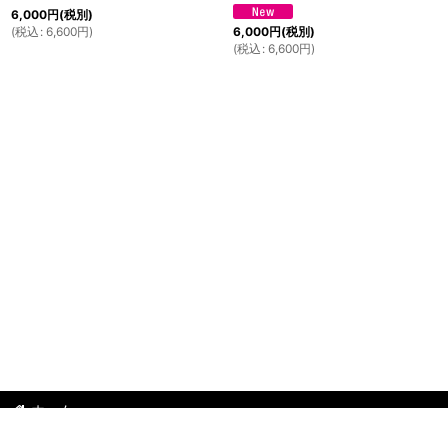
6,000
円
(税別)
(
税込
:
6,600
円
)
6,000
円
(税別)
(
税込
:
6,600
円
)
ホーム