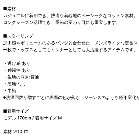
■素材
カジュアルに着用でき、快適な着心地のベーシックなコットン素材。
ロングシーズン活躍でき、季節の変わり目にも重宝します。
■スタイリング
加工感やボリュームのあるパンツと合わせた、メンズライクな定番ス
一枚でトップスとしてもインナーとしても大活躍するアイテムです。
・透け感:あり
・伸縮性:あり
・生地の厚さ:普通
・裏地:なし
・半袖
※洗濯回数が増すごとに表面の色が落ち、ジーンズのような経年変化
■着用サイズ
モデル 170cm / 着用サイズ M
素材 綿100%