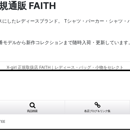
通販 FAITH
ベースにしたレディースブランド。 Tシャツ・パーカー・シャツ
。 定番モデルから新作コレクションまで随時入荷・更新しています
X-girl 正規取扱店 FAITH｜レディース・バッグ・小物をセレクト
商品検索
各店ブログ＆リンク集
TEE