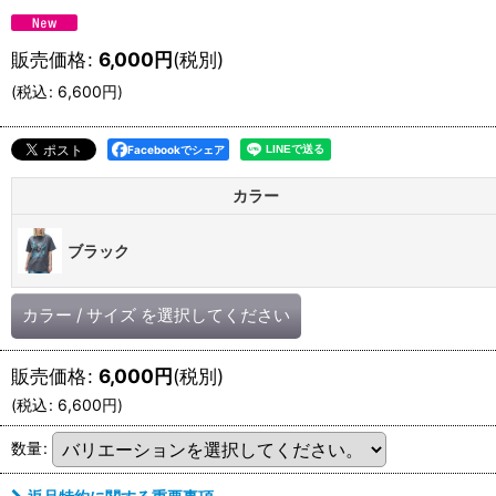
販売価格
:
6,000
円
(税別)
(
税込
:
6,600
円
)
Facebookでシェア
カラー
ブラック
カラー
/
サイズ
を選択してください
販売価格
:
6,000
円
(税別)
(
税込
:
6,600
円
)
数量
: