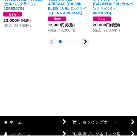
(カルバンクライン) -
4RB824G
[
CALVIN
[
CALVIN KLEIN (カルバ
40RE207G
]
KLEIN (カルバンクライ
ンクライン) -
ン) - No.4RB824G
]
4RG102G
]
23,000
円
(税別)
12,000
円
(税別)
20,000
円
(税別)
(
税込
:
25,300
円
)
(
税込
:
13,200
円
)
(
税込
:
22,000
円
)
ホーム
ショッピングカート
マイページ
各店ブログ＆リンク集