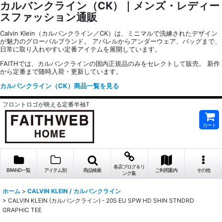
カルバンクライン（CK）｜メンズ・レディー
スファッション通販
Calvin Klein（カルバンクライン／CK）は、ミニマルで洗練されたデザイン
が魅力のグローバルブランド。 アパレルからアンダーウェア、バッグまで、
日常に取り入れやすい定番アイテムを展開しています。
FAITHでは、カルバンクラインの国内正規品のみをセレクトして販売。 新作
から定番まで随時入荷・更新しています。
カルバンクライン（CK）商品一覧を見る
フロントロゴが映える定番半袖T
カート
各店ブログ＆リ
BRAND一覧
アイテム別
商品検索
ご利用案内
その他
ンク集
ホーム
>
CALVIN KLEIN / カルバンクライン
>
CALVIN KLEIN (カルバンクライン) - 20S EU SPW HD SHIN STNDRD
GRAPHIC TEE