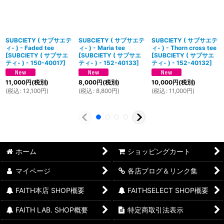
SUBCIETY ( サブサエテ
SUBCIETY ( サブサエテ
SUBCIETY ( サブサエテ
ィ- ) - Faded tee
ィ- ) - Maria tee
ィ- ) - Thorn cross tee
[
SUBCIETY ( サブサエ
[
SUBCIETY ( サブサエ
[
SUBCIETY ( サブサエ
ティ- ) - 150-40017
]
ティ- ) - 152-40133
]
ティ- ) - 152-40132
]
11,000
円
(税別)
8,000
円
(税別)
10,000
円
(税別)
(
税込
:
12,100
円
)
(
税込
:
8,800
円
)
(
税込
:
11,000
円
)
ホーム
ショッピングカート
マイページ
各店ブログ＆リンク集
FAITH本店 SHOP概要
FAITHSELECT SHOP概要
FAITH LAB. SHOP概要
特定商取引法表示