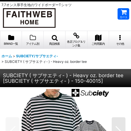
7.7オンス厚手生地のワイドボーダーTシャツ
カート
各店ブログ＆リ
BRAND一覧
アイテム別
商品検索
ご利用案内
その他
ンク集
ホーム
>
SUBCIETY/サブサエティ-
>
SUBCIETY ( サブサエティ- ) - Heavy oz. border tee
SUBCIETY ( サブサエティ- ) - Heavy oz. border tee
[
SUBCIETY ( サブサエティ- ) - 150-40015
]