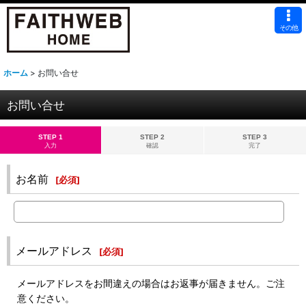
その他
ホーム
>
お問い合せ
お問い合せ
STEP 1
STEP 2
STEP 3
入力
確認
完了
お名前
[
必須
]
メールアドレス
[
必須
]
メールアドレスをお間違えの場合はお返事が届きません。ご注
意ください。