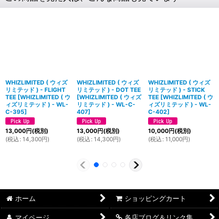
WHIZLIMITED ( ウィズ
WHIZLIMITED ( ウィズ
WHIZLIMITED ( ウィズ
リミテッド ) - FLIGHT
リミテッド ) - DOT TEE
リミテッド ) - STICK
TEE
[
WHIZLIMITED ( ウ
[
WHIZLIMITED ( ウィズ
TEE
[
WHIZLIMITED ( ウ
ィズリミテッド ) - WL-
リミテッド ) - WL-C-
ィズリミテッド ) - WL-
C-395
]
407
]
C-402
]
13,000
円
(税別)
13,000
円
(税別)
10,000
円
(税別)
(
税込
:
14,300
円
)
(
税込
:
14,300
円
)
(
税込
:
11,000
円
)
ホーム
ショッピングカート
マイページ
各店ブログ＆リンク集