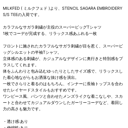
MILKFED ( ミルクフェド )より、STENCIL SAGARA EMBROIDERY
S/S TEEの入荷です。
カラフルなサガラ刺繍が主役のスーパービッグTシャツ
1枚でコーデが完成する、リラックス感あふれる一枚
フロントに施されたカラフルなサガラ刺繍が目を惹く、スーパービ
ッグシルエットの半袖Tシャツ。
立体感のある刺繍が、カジュアルなデザインに奥行きと特別感をプ
ラスしてくれます。
体をふんわりと包み込むゆったりとしたサイズ感で、リラックスし
た着心地ながらもお洒落な抜け感を演出。
一枚でさらりと着るのはもちろん、インナーに長袖トップスを合わ
せたレイヤードスタイルもおすすめです。
ワンピース風、パンツと合わせたメンズライクな着こなしや、スカ
ートと合わせてカジュアルダウンしたガーリーコーデなど、着回し
力の高さも魅力です。
・透け感:あり
・伸縮性:あり