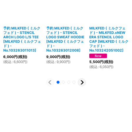
予約 MILKFED ( ミルク
予約 MILKFED ( ミルク
MILKFED ( ミルクフェ
フェド ) - STENCIL
フェド ) - STENCIL
ド ) - MILKFED.xNEW
ARCH LOGO L/S TEE
LOGO SWEAT HOODIE
ERA STENCIL LOGO
[
MILKFED ( ミルクフェ
[
MILKFED ( ミルクフェ
CAP
[
MILKFED ( ミルク
ド ) -
ド ) -
フェド ) -
No.103263011013
]
No.103263012008
]
No.103242051002
]
6,000
円
(税別)
9,000
円
(税別)
(
税込
:
6,600
円
)
(
税込
:
9,900
円
)
5,500
円
(税別)
(
税込
:
6,050
円
)