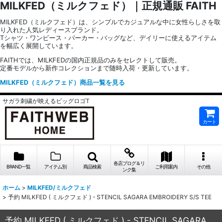
MILKFED（ミルクフェド）｜正規通販 FAITH
MILKFED（ミルクフェド）は、シンプルでカジュアルな中に女性らしさを取
り入れた人気レディースブランド。
Tシャツ・ワンピース・パーカー・バッグなど、デイリーに使えるアイテム
を幅広く展開しています。
FAITHでは、MILKFEDの国内正規品のみをセレクトして販売。
定番モデルから新作コレクションまで随時入荷・更新しています。
MILKFED（ミルクフェド）商品一覧を見る
サガラ刺繍が映えるビッグロゴT
カート
各店ブログ＆リ
BRAND一覧
アイテム別
商品検索
ご利用案内
その他
ンク集
ホーム
>
MILKFED/ミルクフェド
>
予約 MILKFED ( ミルクフェド ) - STENCIL SAGARA EMBROIDERY S/S TEE
予約 MILKFED ( ミルクフェド ) - STENCIL SAGARA