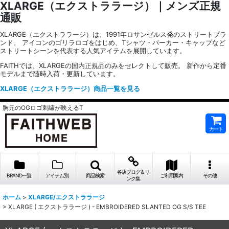
XLARGE（エクストララージ）｜メンズ正規
通販
XLARGE（エクストララージ）は、1991年ロサンゼルス発のストリートブラ
ンド。 アイコンのゴリラロゴをはじめ、Tシャツ・パーカー・キャップなど
ストリートシーンを代表する人気アイテムを展開しています。
FAITHでは、XLARGEの国内正規品のみをセレクトして販売。 新作から定番
モデルまで随時入荷・更新しています。
XLARGE（エクストララージ）商品一覧を見る
胸元のOGロゴ刺繍が映えるT
カート
各店ブログ＆リ
BRAND一覧
アイテム別
商品検索
ご利用案内
その他
ンク集
ホーム
>
XLARGE/エクストララージ
>
XLARGE ( エクストララージ ) - EMBROIDERED SLANTED OG S/S TEE