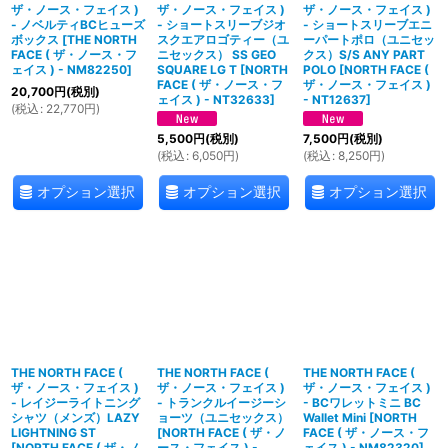
ザ・ノース・フェイス )
ザ・ノース・フェイス )
ザ・ノース・フェイス )
- ノベルティBCヒューズ
- ショートスリーブジオ
- ショートスリーブエニ
ボックス
[
THE NORTH
スクエアロゴティー（ユ
ーパートポロ（ユニセッ
FACE ( ザ・ノース・フ
ニセックス） SS GEO
クス）S/S ANY PART
ェイス ) - NM82250
]
SQUARE LG T
[
NORTH
POLO
[
NORTH FACE (
FACE ( ザ・ノース・フ
ザ・ノース・フェイス )
20,700
円
(税別)
ェイス ) - NT32633
]
- NT12637
]
(
税込
:
22,770
円
)
5,500
円
(税別)
7,500
円
(税別)
(
税込
:
6,050
円
)
(
税込
:
8,250
円
)
オプション選択
オプション選択
オプション選択
THE NORTH FACE (
THE NORTH FACE (
THE NORTH FACE (
ザ・ノース・フェイス )
ザ・ノース・フェイス )
ザ・ノース・フェイス )
- レイジーライトニング
- トランクルイージーシ
- BCワレットミニ BC
シャツ（メンズ）LAZY
ョーツ（ユニセックス）
Wallet Mini
[
NORTH
LIGHTNING ST
[
NORTH FACE ( ザ・ノ
FACE ( ザ・ノース・フ
[
NORTH FACE ( ザ・ノ
ース・フェイス ) -
ェイス ) - NM82320
]