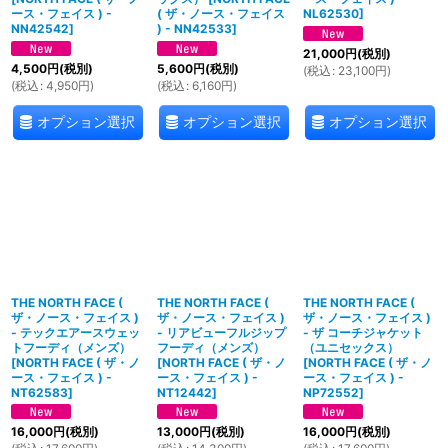
ース・フェイス ) -
( ザ・ノース・フェイス
NL62530
]
NN42542
]
) - NN42533
]
21,000
円
(税別)
4,500
円
(税別)
5,600
円
(税別)
(
税込
:
23,100
円
)
(
税込
:
4,950
円
)
(
税込
:
6,160
円
)
オプション選択
オプション選択
オプション選択
THE NORTH FACE (
THE NORTH FACE (
THE NORTH FACE (
ザ・ノース・フェイス )
ザ・ノース・フェイス )
ザ・ノース・フェイス )
- テックエアースウェッ
- リアビューフルジップ
- ザ コーチジャケット
トフーディ（メンズ）
フーディ（メンズ）
（ユニセックス）
[
NORTH FACE ( ザ・ノ
[
NORTH FACE ( ザ・ノ
[
NORTH FACE ( ザ・ノ
ース・フェイス ) -
ース・フェイス ) -
ース・フェイス ) -
NT62583
]
NT12442
]
NP72552
]
16,000
円
(税別)
13,000
円
(税別)
16,000
円
(税別)