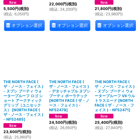
22,000
円
(税別)
5,500
円
(税別)
21,800
円
(税別)
(
税込
:
24,200
円
)
(
税込
:
6,050
円
)
(
税込
:
23,980
円
)
オプション選択
オプション選択
オプション選択
THE NORTH FACE (
THE NORTH FACE (
THE NORTH FACE (
ザ・ノース・フェイス )
ザ・ノース・フェイス )
ザ・ノース・フェイス )
- ヌプシ ブーティ ウォ
- デタッチャブル ヌプシ
- ヌプシ ブーティ ウォ
ータープルーフ ロゴ シ
ブーティ ポーラテック
ータープルーフ VII ウル
ョート アークティック
[
NORTH FACE ( ザ・ノ
トラスエード
[
NORTH
グリップ（ユニセック
ース・フェイス ) -
FACE ( ザ・ノース・フ
ス）
[
NORTH FACE (
NF52478
]
ェイス ) - NF52471
]
ザ・ノース・フェイス )
- NF52485
]
24,500
円
(税別)
25,400
円
(税別)
(
税込
:
26,950
円
)
(
税込
:
27,940
円
)
23,600
円
(税別)
(
税込
:
25,960
円
)