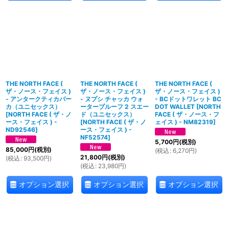
THE NORTH FACE (
THE NORTH FACE (
THE NORTH FACE (
ザ・ノース・フェイス )
ザ・ノース・フェイス )
ザ・ノース・フェイス )
- アンタークティカパー
- ヌプシ チャッカ ウォ
- BCドットワレット BC
カ（ユニセックス）
ータープルーフ 2 スエー
DOT WALLET
[
NORTH
[
NORTH FACE ( ザ・ノ
ド（ユニセックス）
FACE ( ザ・ノース・フ
ース・フェイス ) -
[
NORTH FACE ( ザ・ノ
ェイス ) - NM82319
]
ND92546
]
ース・フェイス ) -
NF52574
]
5,700
円
(税別)
85,000
円
(税別)
(
税込
:
6,270
円
)
21,800
円
(税別)
(
税込
:
93,500
円
)
(
税込
:
23,980
円
)
オプション選択
オプション選択
オプション選択