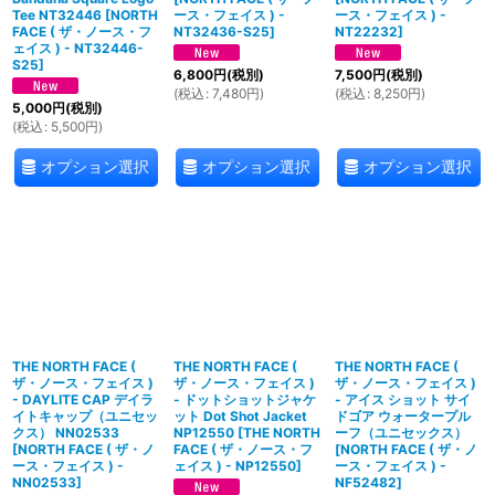
Tee NT32446
[
NORTH
ース・フェイス ) -
ース・フェイス ) -
FACE ( ザ・ノース・フ
NT32436-S25
]
NT22232
]
ェイス ) - NT32446-
S25
]
6,800
円
(税別)
7,500
円
(税別)
(
税込
:
7,480
円
)
(
税込
:
8,250
円
)
5,000
円
(税別)
(
税込
:
5,500
円
)
オプション選択
オプション選択
オプション選択
THE NORTH FACE (
THE NORTH FACE (
THE NORTH FACE (
ザ・ノース・フェイス )
ザ・ノース・フェイス )
ザ・ノース・フェイス )
- DAYLITE CAP デイラ
- ドットショットジャケ
- アイス ショット サイ
イトキャップ（ユニセッ
ット Dot Shot Jacket
ドゴア ウォータープル
クス） NN02533
NP12550
[
THE NORTH
ーフ（ユニセックス）
[
NORTH FACE ( ザ・ノ
FACE ( ザ・ノース・フ
[
NORTH FACE ( ザ・ノ
ース・フェイス ) -
ェイス ) - NP12550
]
ース・フェイス ) -
NN02533
]
NF52482
]