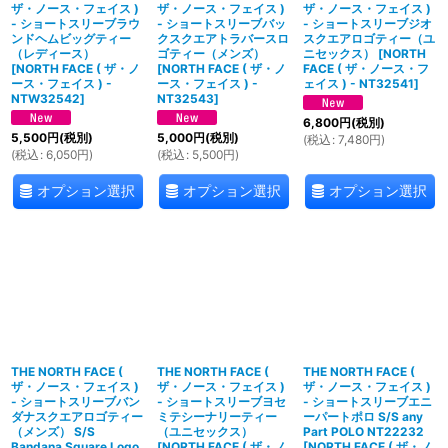
ザ・ノース・フェイス )
ザ・ノース・フェイス )
ザ・ノース・フェイス )
- ショートスリーブラウ
- ショートスリーブバッ
- ショートスリーブジオ
ンドヘムビッグティー
クスクエアトラバースロ
スクエアロゴティー（ユ
（レディース）
ゴティー（メンズ）
ニセックス）
[
NORTH
[
NORTH FACE ( ザ・ノ
[
NORTH FACE ( ザ・ノ
FACE ( ザ・ノース・フ
ース・フェイス ) -
ース・フェイス ) -
ェイス ) - NT32541
]
NTW32542
]
NT32543
]
6,800
円
(税別)
5,500
円
(税別)
5,000
円
(税別)
(
税込
:
7,480
円
)
(
税込
:
6,050
円
)
(
税込
:
5,500
円
)
オプション選択
オプション選択
オプション選択
THE NORTH FACE (
THE NORTH FACE (
THE NORTH FACE (
ザ・ノース・フェイス )
ザ・ノース・フェイス )
ザ・ノース・フェイス )
- ショートスリーブバン
- ショートスリーブヨセ
- ショートスリーブエニ
ダナスクエアロゴティー
ミテシーナリーティー
ーパートポロ S/S any
（メンズ） S/S
（ユニセックス）
Part POLO NT22232
Bandana Square Logo
[
NORTH FACE ( ザ・ノ
[
NORTH FACE ( ザ・ノ