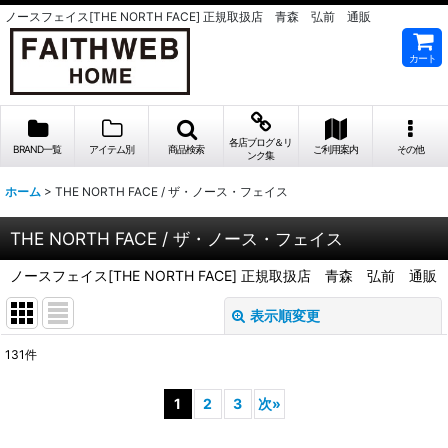
ノースフェイス[THE NORTH FACE] 正規取扱店 青森 弘前 通販
カート
各店ブログ＆リ
BRAND一覧
アイテム別
商品検索
ご利用案内
その他
ンク集
ホーム
>
THE NORTH FACE / ザ・ノース・フェイス
THE NORTH FACE / ザ・ノース・フェイス
ノースフェイス[THE NORTH FACE] 正規取扱店 青森 弘前 通販
表示順変更
閉じる
131
件
表示数
:
1
2
3
次
»
並び順
: