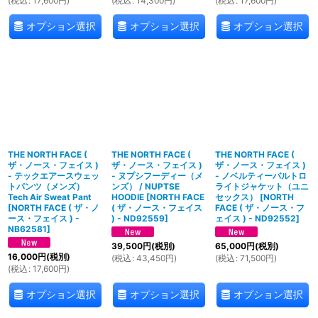
(
税込
:
17,600
円
)
(
税込
:
14,300
円
)
(
税込
:
17,600
円
)
オプション選択
オプション選択
オプション選択
THE NORTH FACE (
THE NORTH FACE (
THE NORTH FACE (
ザ・ノース・フェイス )
ザ・ノース・フェイス )
ザ・ノース・フェイス )
- テックエアースウェッ
- ヌプシフーディー（メ
- ノベルティーバルトロ
トパンツ（メンズ）
ンズ） / NUPTSE
ライトジャケット（ユニ
Tech Air Sweat Pant
HOODIE
[
NORTH FACE
セックス）
[
NORTH
[
NORTH FACE ( ザ・ノ
( ザ・ノース・フェイス
FACE ( ザ・ノース・フ
ース・フェイス ) -
) - ND92559
]
ェイス ) - ND92552
]
NB62581
]
39,500
円
(税別)
65,000
円
(税別)
16,000
円
(税別)
(
税込
:
43,450
円
)
(
税込
:
71,500
円
)
(
税込
:
17,600
円
)
オプション選択
オプション選択
オプション選択