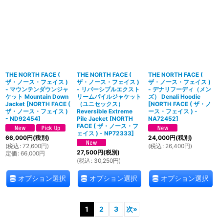
THE NORTH FACE (
THE NORTH FACE (
THE NORTH FACE (
ザ・ノース・フェイス )
ザ・ノース・フェイス )
ザ・ノース・フェイス )
- マウンテンダウンジャ
- リバーシブルエクスト
- デナリフーディ（メン
ケット Mountain Down
リームパイルジャケット
ズ） Denali Hoodie
Jacket
[
NORTH FACE (
（ユニセックス）
[
NORTH FACE ( ザ・ノ
ザ・ノース・フェイス )
Reversible Extreme
ース・フェイス ) -
- ND92454
]
Pile Jacket
[
NORTH
NA72452
]
FACE ( ザ・ノース・フ
ェイス ) - NP72333
]
66,000
円
(税別)
24,000
円
(税別)
(
税込
:
72,600
円
)
(
税込
:
26,400
円
)
27,500
円
(税別)
定価
:
66,000
円
(
税込
:
30,250
円
)
オプション選択
オプション選択
オプション選択
1
2
3
次
»