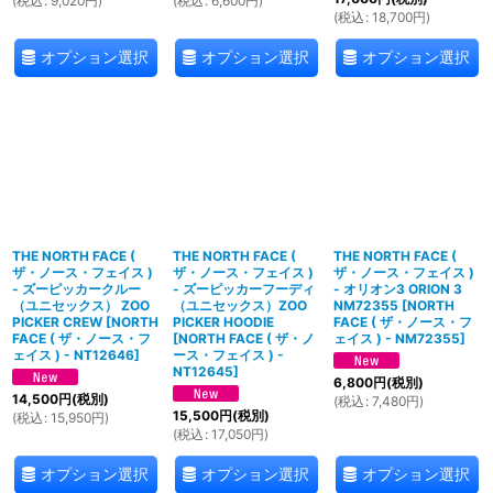
(
税込
:
9,020
円
)
(
税込
:
6,600
円
)
(
税込
:
18,700
円
)
オプション選択
オプション選択
オプション選択
THE NORTH FACE (
THE NORTH FACE (
THE NORTH FACE (
ザ・ノース・フェイス )
ザ・ノース・フェイス )
ザ・ノース・フェイス )
- ズーピッカークルー
- ズーピッカーフーディ
- オリオン3 ORION 3
（ユニセックス） ZOO
（ユニセックス）ZOO
NM72355
[
NORTH
PICKER CREW
[
NORTH
PICKER HOODIE
FACE ( ザ・ノース・フ
FACE ( ザ・ノース・フ
[
NORTH FACE ( ザ・ノ
ェイス ) - NM72355
]
ェイス ) - NT12646
]
ース・フェイス ) -
NT12645
]
6,800
円
(税別)
14,500
円
(税別)
(
税込
:
7,480
円
)
15,500
円
(税別)
(
税込
:
15,950
円
)
(
税込
:
17,050
円
)
オプション選択
オプション選択
オプション選択