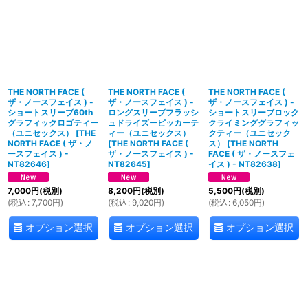
絞り込む
THE NORTH FACE (
THE NORTH FACE (
THE NORTH FACE (
ザ・ノースフェイス ) -
ザ・ノースフェイス ) -
ザ・ノースフェイス ) -
ショートスリーブ60th
ロングスリーブフラッシ
ショートスリーブロック
グラフィックロゴティー
ュドライズーピッカーテ
クライミンググラフィッ
（ユニセックス）
[
THE
ィー（ユニセックス）
クティー（ユニセック
NORTH FACE ( ザ・ノ
[
THE NORTH FACE (
ス）
[
THE NORTH
ースフェイス ) -
ザ・ノースフェイス ) -
FACE ( ザ・ノースフェ
NT82646
]
NT82645
]
イス ) - NT82638
]
7,000
円
(税別)
8,200
円
(税別)
5,500
円
(税別)
(
税込
:
7,700
円
)
(
税込
:
9,020
円
)
(
税込
:
6,050
円
)
オプション選択
オプション選択
オプション選択