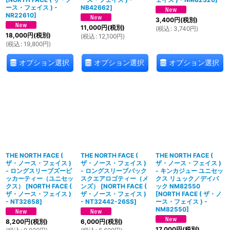
ース・フェイス ) -
NB42662
]
NR22610
]
3,400
円
(税別)
11,000
円
(税別)
(
税込
:
3,740
円
)
18,000
円
(税別)
(
税込
:
12,100
円
)
(
税込
:
19,800
円
)
オプション選択
オプション選択
オプション選択
THE NORTH FACE (
THE NORTH FACE (
THE NORTH FACE (
ザ・ノース・フェイス )
ザ・ノース・フェイス )
ザ・ノース・フェイス )
- ロングスリーブズーピ
- ロングスリーブバック
- キンカジュー ユニセッ
ッカーティー（ユニセッ
スクエアロゴティー（メ
クス リュック／デイパ
クス）
[
NORTH FACE (
ンズ）
[
NORTH FACE (
ック NM82550
ザ・ノース・フェイス )
ザ・ノース・フェイス )
[
NORTH FACE ( ザ・ノ
- NT32658
]
- NT32442-26SS
]
ース・フェイス ) -
NM82550
]
8,200
円
(税別)
6,000
円
(税別)
17,000
円
(税別)