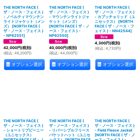
THE NORTH FACE (
THE NORTH FACE (
THE NORTH FACE (
ザ・ノース・フェイス )
ザ・ノース・フェイス )
ザ・ノース・フェイス )
- ノベルティマウンテン
- マウンテンライトジャ
- カプッチョリッド（ユ
ライトジャケット（メン
ケット（メンズ）
ニセックス）
[
NORTH
ズ）
[
NORTH FACE (
[
NORTH FACE ( ザ・ノ
FACE ( ザ・ノース・フ
ザ・ノース・フェイス )
ース・フェイス ) -
ェイス ) - NN42544
]
- NP62551
]
NP62550
]
4,300
円
(税別)
42,000
円
(税別)
40,000
円
(税別)
(
税込
:
4,730
円
)
(
税込
:
46,200
円
)
(
税込
:
44,000
円
)
オプション選択
オプション選択
オプション選択
THE NORTH FACE (
THE NORTH FACE (
THE NORTH FACE (
ザ・ノース・フェイス )
ザ・ノース・フェイス )
ザ・ノース・フェイス )
- ショートリブビーニー
- リバーシブルフリース
- Field Fleece Jacket
（ユニセックス）
バケットハット（ユニセ
[
NORTH FACE ( ザ・ノ
[
NORTH FACE ( ザ・ノ
ックス）
[
NORTH FACE
ース・フェイス ) -