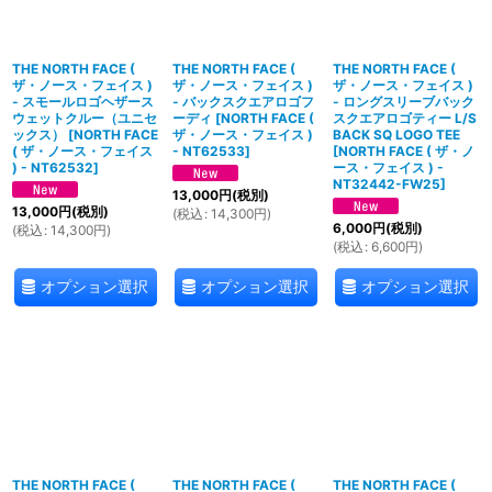
THE NORTH FACE (
THE NORTH FACE (
THE NORTH FACE (
ザ・ノース・フェイス )
ザ・ノース・フェイス )
ザ・ノース・フェイス )
- スモールロゴヘザース
- バックスクエアロゴフ
- ロングスリーブバック
ウェットクルー（ユニセ
ーディ
[
NORTH FACE (
スクエアロゴティー L/S
ックス）
[
NORTH FACE
ザ・ノース・フェイス )
BACK SQ LOGO TEE
( ザ・ノース・フェイス
- NT62533
]
[
NORTH FACE ( ザ・ノ
) - NT62532
]
ース・フェイス ) -
NT32442-FW25
]
13,000
円
(税別)
13,000
円
(税別)
(
税込
:
14,300
円
)
6,000
円
(税別)
(
税込
:
14,300
円
)
(
税込
:
6,600
円
)
オプション選択
オプション選択
オプション選択
THE NORTH FACE (
THE NORTH FACE (
THE NORTH FACE (