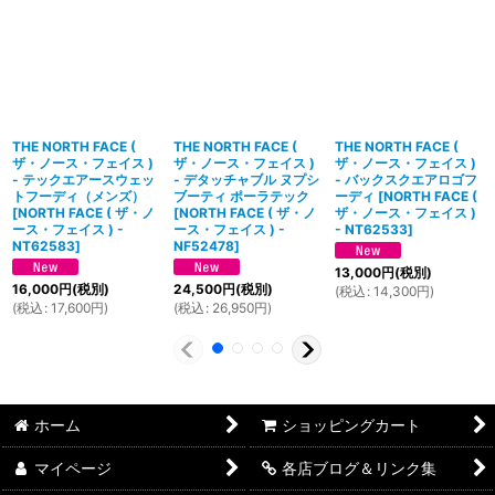
THE NORTH FACE (
THE NORTH FACE (
THE NORTH FACE (
ザ・ノース・フェイス )
ザ・ノース・フェイス )
ザ・ノース・フェイス )
- テックエアースウェッ
- デタッチャブル ヌプシ
- バックスクエアロゴフ
トフーディ（メンズ）
ブーティ ポーラテック
ーディ
[
NORTH FACE (
[
NORTH FACE ( ザ・ノ
[
NORTH FACE ( ザ・ノ
ザ・ノース・フェイス )
ース・フェイス ) -
ース・フェイス ) -
- NT62533
]
NT62583
]
NF52478
]
13,000
円
(税別)
16,000
円
(税別)
24,500
円
(税別)
(
税込
:
14,300
円
)
(
税込
:
17,600
円
)
(
税込
:
26,950
円
)
ホーム
ショッピングカート
マイページ
各店ブログ＆リンク集