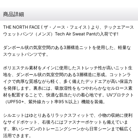
商品詳細
THE NORTH FACE ( ザ・ノース・フェイス ) より、テックエアース
ウェットパンツ（メンズ）Tech Air Sweat Pantの入荷です!
ダンボール状の気室空間のある3層構造ニットを使用した、軽量な
スウェットパンツです。
ポリエステル素材をメインに使用したストレッチ性が高いニット生
地を、ダンボール状の気室空間のある3層構造に形成。コットンラ
イクで肉厚な質感ながら軽く、多く備えたデッドエアが高い保温力
を発揮します。裏糸には、吸放湿性をもつやわらかなセルロース素
材を配置することで、快適な肌当たりの着心地です。UVプロテクト
（UPF50+、紫外線カット率95％以上）機能を装備。
シルエットはゆとりあるリラックスフィットで、小物の収納に便利
なサイドポケット、右後ろにはファスナーポケットも備えていま
す。寒いシーズンのトレーニングシーンから日常シーンまで幅広く
活用できます。