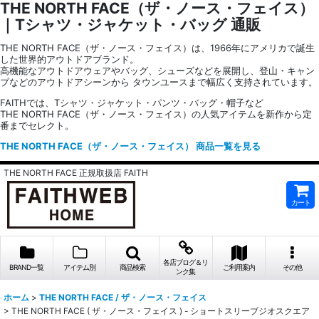
THE NORTH FACE（ザ・ノース・フェイス）
｜Tシャツ・ジャケット・バッグ 通販
THE NORTH FACE（ザ・ノース・フェイス）は、1966年にアメリカで誕生
した世界的アウトドアブランド。
高機能なアウトドアウェアやバッグ、シューズなどを展開し、登山・キャン
プなどのアウトドアシーンから タウンユースまで幅広く支持されています。
FAITHでは、Tシャツ・ジャケット・パンツ・バッグ・帽子など
THE NORTH FACE（ザ・ノース・フェイス）の人気アイテムを新作から定
番までセレクト。
THE NORTH FACE（ザ・ノース・フェイス） 商品一覧を見る
THE NORTH FACE 正規取扱店 FAITH
カート
各店ブログ＆リ
BRAND一覧
アイテム別
商品検索
ご利用案内
その他
ンク集
ホーム
>
THE NORTH FACE / ザ・ノース・フェイス
>
THE NORTH FACE ( ザ・ノース・フェイス ) - ショートスリーブジオスクエア