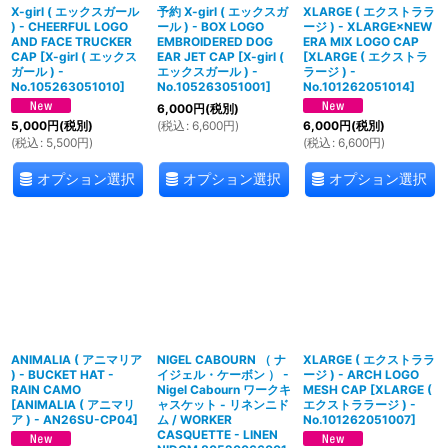
X-girl ( エックスガール
予約 X-girl ( エックスガ
XLARGE ( エクストララ
) - CHEERFUL LOGO
ール ) - BOX LOGO
ージ ) - XLARGE×NEW
AND FACE TRUCKER
EMBROIDERED DOG
ERA MIX LOGO CAP
CAP
[
X-girl ( エックス
EAR JET CAP
[
X-girl (
[
XLARGE ( エクストラ
ガール ) -
エックスガール ) -
ラージ ) -
No.105263051010
]
No.105263051001
]
No.101262051014
]
6,000
円
(税別)
(
税込
:
6,600
円
)
5,000
円
(税別)
6,000
円
(税別)
(
税込
:
5,500
円
)
(
税込
:
6,600
円
)
オプション選択
オプション選択
オプション選択
ANIMALIA ( アニマリア
NIGEL CABOURN （ ナ
XLARGE ( エクストララ
) - BUCKET HAT -
イジェル・ケーボン ） -
ージ ) - ARCH LOGO
RAIN CAMO
Nigel Cabourn ワークキ
MESH CAP
[
XLARGE (
[
ANIMALIA ( アニマリ
ャスケット - リネンニド
エクストララージ ) -
ア ) - AN26SU-CP04
]
ム / WORKER
No.101262051007
]
CASQUETTE - LINEN