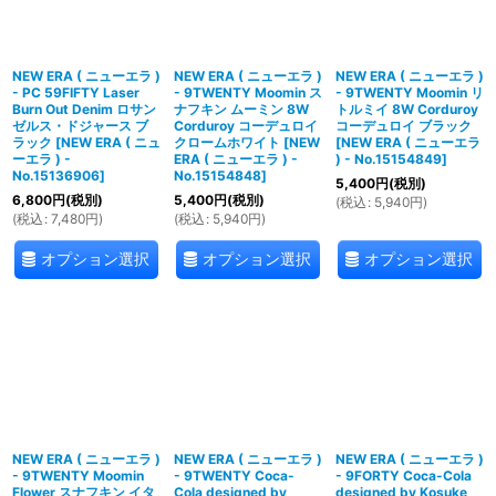
NEW ERA ( ニューエラ )
NEW ERA ( ニューエラ )
NEW ERA ( ニューエラ )
- PC 59FIFTY Laser
- 9TWENTY Moomin ス
- 9TWENTY Moomin リ
Burn Out Denim ロサン
ナフキン ムーミン 8W
トルミイ 8W Corduroy
ゼルス・ドジャース ブ
Corduroy コーデュロイ
コーデュロイ ブラック
ラック
[
NEW ERA ( ニュ
クロームホワイト
[
NEW
[
NEW ERA ( ニューエラ
ーエラ ) -
ERA ( ニューエラ ) -
) - No.15154849
]
No.15136906
]
No.15154848
]
5,400
円
(税別)
6,800
円
(税別)
5,400
円
(税別)
(
税込
:
5,940
円
)
(
税込
:
7,480
円
)
(
税込
:
5,940
円
)
オプション選択
オプション選択
オプション選択
NEW ERA ( ニューエラ )
NEW ERA ( ニューエラ )
NEW ERA ( ニューエラ )
- 9TWENTY Moomin
- 9TWENTY Coca-
- 9FORTY Coca-Cola
Flower スナフキン イタ
Cola designed by
designed by Kosuke