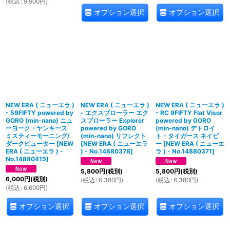
(
税込
:
9,900
円
)
オプション選択
オプション選択
NEW ERA ( ニューエラ )
NEW ERA ( ニューエラ )
NEW ERA ( ニューエラ )
- 59FIFTY powered by
- エクスプローラー エク
- RC 9FIFTY Flat Visor
GORO (min-nano) ニュ
スプローラー Explorer
powered by GORO
ーヨーク・ヤンキース
powered by GORO
(min-nano) デトロイ
ミスティーモーニング/
(min-nano) リフレクト
ト・タイガース ネイビ
ダークピューター
[
NEW
[
NEW ERA ( ニューエラ
ー
[
NEW ERA ( ニューエ
ERA ( ニューエラ ) -
) - No.14880378
]
ラ ) - No.14880371
]
No.14880415
]
5,800
円
(税別)
5,800
円
(税別)
6,000
円
(税別)
(
税込
:
6,380
円
)
(
税込
:
6,380
円
)
(
税込
:
6,600
円
)
オプション選択
オプション選択
オプション選択