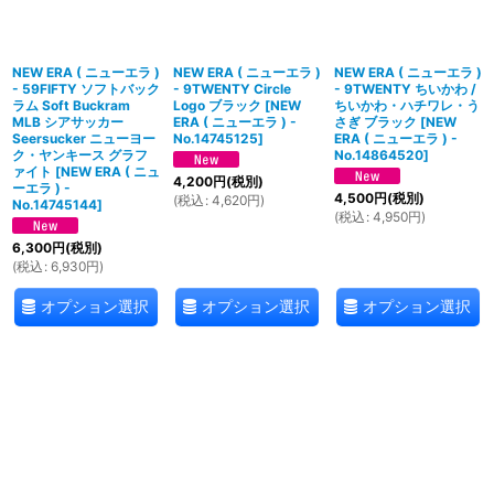
NEW ERA ( ニューエラ )
NEW ERA ( ニューエラ )
NEW ERA ( ニューエラ )
- 59FIFTY ソフトバック
- 9TWENTY Circle
- 9TWENTY ちいかわ /
ラム Soft Buckram
Logo ブラック
[
NEW
ちいかわ・ハチワレ・う
MLB シアサッカー
ERA ( ニューエラ ) -
さぎ ブラック
[
NEW
Seersucker ニューヨー
No.14745125
]
ERA ( ニューエラ ) -
ク・ヤンキース グラフ
No.14864520
]
ァイト
[
NEW ERA ( ニュ
4,200
円
(税別)
ーエラ ) -
4,500
円
(税別)
(
税込
:
4,620
円
)
No.14745144
]
(
税込
:
4,950
円
)
6,300
円
(税別)
(
税込
:
6,930
円
)
オプション選択
オプション選択
オプション選択