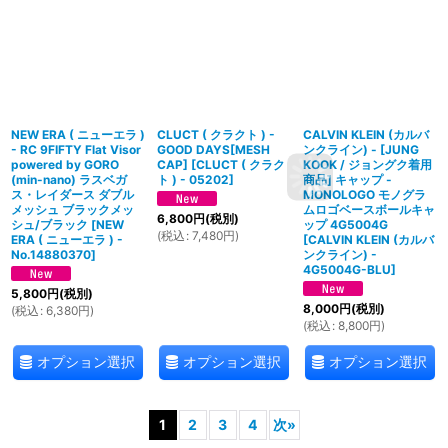
NEW ERA ( ニューエラ )
CLUCT ( クラクト ) -
CALVIN KLEIN (カルバ
- RC 9FIFTY Flat Visor
GOOD DAYS[MESH
ンクライン) - [JUNG
powered by GORO
CAP]
[
CLUCT ( クラク
KOOK / ジョングク着用
(min-nano) ラスベガ
ト ) - 05202
]
商品] キャップ -
ス・レイダース ダブル
MONOLOGO モノグラ
メッシュ ブラックメッ
ムロゴベースボールキャ
6,800
円
(税別)
シュ/ブラック
[
NEW
ップ 4G5004G
(
税込
:
7,480
円
)
ERA ( ニューエラ ) -
[
CALVIN KLEIN (カルバ
No.14880370
]
ンクライン) -
4G5004G-BLU
]
5,800
円
(税別)
8,000
円
(税別)
(
税込
:
6,380
円
)
(
税込
:
8,800
円
)
オプション選択
オプション選択
オプション選択
1
2
3
4
次
»