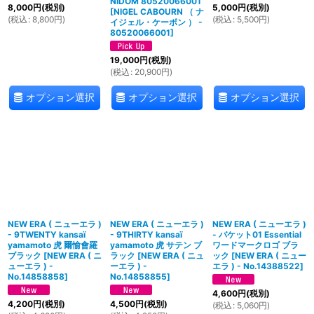
NIDOM 80520066001
8,000
円
(税別)
5,000
円
(税別)
[
NIGEL CABOURN （ ナ
(
税込
:
8,800
円
)
(
税込
:
5,500
円
)
イジェル・ケーボン ） -
80520066001
]
19,000
円
(税別)
(
税込
:
20,900
円
)
オプション選択
オプション選択
オプション選択
NEW ERA ( ニューエラ )
NEW ERA ( ニューエラ )
NEW ERA ( ニューエラ )
- 9TWENTY kansaï
- 9THIRTY kansaï
- バケット01 Essential
yamamoto 虎 爾愉會羅
yamamoto 虎 サテン ブ
ワードマークロゴ ブラ
ブラック
[
NEW ERA ( ニ
ラック
[
NEW ERA ( ニュ
ック
[
NEW ERA ( ニュー
ューエラ ) -
ーエラ ) -
エラ ) - No.14388522
]
No.14858858
]
No.14858855
]
4,600
円
(税別)
4,200
円
(税別)
4,500
円
(税別)
(
税込
:
5,060
円
)