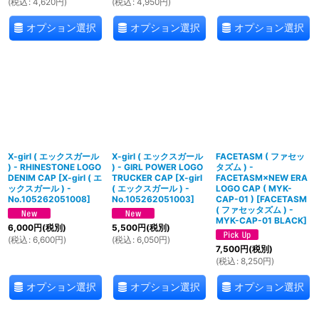
(
税込
:
4,620
円
)
(
税込
:
4,950
円
)
オプション選択
オプション選択
オプション選択
X-girl ( エックスガール
X-girl ( エックスガール
FACETASM ( ファセッ
) - RHINESTONE LOGO
) - GIRL POWER LOGO
タズム ) -
DENIM CAP
[
X-girl ( エ
TRUCKER CAP
[
X-girl
FACETASM×NEW ERA
ックスガール ) -
( エックスガール ) -
LOGO CAP ( MYK-
No.105262051008
]
No.105262051003
]
CAP-01 )
[
FACETASM
( ファセッタズム ) -
MYK-CAP-01 BLACK
]
6,000
円
(税別)
5,500
円
(税別)
(
税込
:
6,600
円
)
(
税込
:
6,050
円
)
7,500
円
(税別)
(
税込
:
8,250
円
)
オプション選択
オプション選択
オプション選択