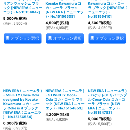
リアンウォッシュ ブラ
Kosuke Kawamura コ
Kawamura コカ・コー
ック
[
NEW ERA ( ニュー
カ・コーラ ブラック
ラ ブラック
[
NEW ERA (
エラ ) - No.15154847
]
[
NEW ERA ( ニューエラ
ニューエラ ) -
) - No.15156508
]
No.15156410
]
5,000
円
(税別)
4,500
円
(税別)
4,500
円
(税別)
(
税込
:
5,500
円
)
(
税込
:
4,950
円
)
(
税込
:
4,950
円
)
オプション選択
オプション選択
オプション選択
NEW ERA ( ニューエラ )
NEW ERA ( ニューエラ )
NEW ERA ( ニューエラ )
- 59FIFTY Coca-Cola
- 9TWENTY Coca-
- バケット01 リバーシブ
designed by Kosuke
Cola コカ・コーラ ブラ
ル Coca-Cola コカ・コ
Kawamura コカ・コー
ック
[
NEW ERA ( ニュー
ーラ ブラック
[
NEW
ラ Coke is it ブラック
エラ ) - No.15154853
]
ERA ( ニューエラ ) -
[
NEW ERA ( ニューエラ
No.15154783
]
4,200
円
(税別)
) - No.15156554
]
5,000
円
(税別)
(
税込
:
4,620
円
)
6,300
円
(税別)
(
税込
:
5,500
円
)
(
税込
:
6,930
円
)