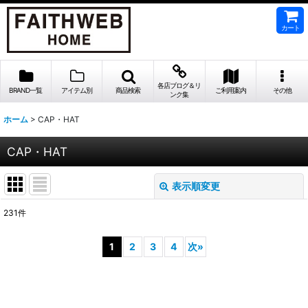
カート
各店ブログ＆リ
BRAND一覧
アイテム別
商品検索
ご利用案内
その他
ンク集
ホーム
>
CAP・HAT
CAP・HAT
表示順変更
閉じる
231
件
表示数
:
1
2
3
4
次
»
並び順
:
絞り込む