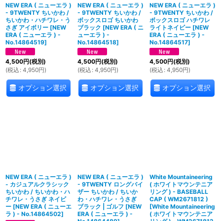
NEW ERA ( ニューエラ )
NEW ERA ( ニューエラ )
NEW ERA ( ニューエラ )
- 9TWENTY ちいかわ /
- 9TWENTY ちいかわ /
- 9TWENTY ちいかわ /
ちいかわ・ハチワレ・う
ボックスロゴ ちいかわ
ボックスロゴ ハチワレ
さぎ アイボリー
[
NEW
ブラック
[
NEW ERA ( ニ
ライトネイビー
[
NEW
ERA ( ニューエラ ) -
ューエラ ) -
ERA ( ニューエラ ) -
No.14864519
]
No.14864518
]
No.14864517
]
4,500
円
(税別)
4,500
円
(税別)
4,500
円
(税別)
(
税込
:
4,950
円
)
(
税込
:
4,950
円
)
(
税込
:
4,950
円
)
オプション選択
オプション選択
オプション選択
NEW ERA ( ニューエラ )
NEW ERA ( ニューエラ )
White Mountaineering
- カジュアルクラシック
- 9TWENTY ロングバイ
( ホワイトマウンテニア
ちいかわ / ちいかわ・ハ
ザー ちいかわ / ちいか
リング ) - BASEBALL
チワレ・うさぎ ネイビ
わ・ハチワレ・うさぎ
CAP ( WM2671812 )
ー
[
NEW ERA ( ニューエ
ブラック | ゴルフ
[
NEW
[
White Mountaineering
ラ ) - No.14864502
]
ERA ( ニューエラ ) -
( ホワイトマウンテニア