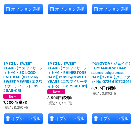
オプション選択
オプション選択
オプション選択
SY32 by SWEET
SY32 by SWEET
予約 GYDA ( ジェイダ )
YEARS (エスワイサーテ
YEARS (エスワイサーテ
- GYDA×NEW ERA®
ィトゥ) - 3D LOGO
ィトゥ) - RHINESTONE
sacred edge cross
KNIT CAP
[
SY32 by
CAP
[
SY32 by SWEET
CAP
[
GYDA ( ジェイダ
SWEET YEARS (エスワ
YEARS (エスワイサーテ
) - No.072641072801
]
イサーティトゥ) - 32-
ィトゥ) - 32-26A9-01
]
6,355
円
(税別)
26A9-05
]
(
税込
:
6,990
円
)
8,500
円
(税別)
7,500
円
(税別)
(
税込
:
9,350
円
)
(
税込
:
8,250
円
)
オプション選択
オプション選択
オプション選択