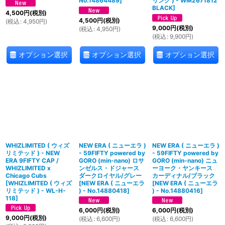
No.14864489
]
リング ) - WM2671812
BLACK
]
4,500
円
(税別)
4,500
円
(税別)
(
税込
:
4,950
円
)
9,000
円
(税別)
(
税込
:
4,950
円
)
(
税込
:
9,900
円
)
オプション選択
オプション選択
オプション選択
WHIZLIMITED ( ウィズ
NEW ERA ( ニューエラ )
NEW ERA ( ニューエラ )
リミテッド ) - NEW
- 59FIFTY powered by
- 59FIFTY powered by
ERA 9FIFTY CAP /
GORO (min-nano) ロサ
GORO (min-nano) ニュ
WHIZLIMITED x
ンゼルス・ドジャース
ーヨーク・ヤンキース
Chicago Cubs
ダークロイヤル/グレー
カーディナル/ブラック
[
WHIZLIMITED ( ウィズ
[
NEW ERA ( ニューエラ
[
NEW ERA ( ニューエラ
リミテッド ) - WL-H-
) - No.14880418
]
) - No.14880416
]
118
]
6,000
円
(税別)
6,000
円
(税別)
9,000
円
(税別)
(
税込
:
6,600
円
)
(
税込
:
6,600
円
)