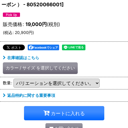
ーボン ） - 80520066001
]
販売価格
:
19,000
円
(税別)
(
税込
:
20,900
円
)
Facebookでシェア
在庫確認はこちら
カラー
/
サイズ
を選択してください
数量
:
返品特約に関する重要事項
カートに入れる