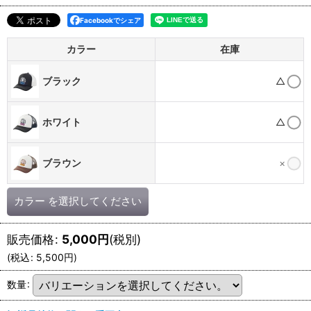
Facebookでシェア
カラー
在庫
ブラック
△
ホワイト
△
ブラウン
×
カラー
を選択してください
販売価格
:
5,000
円
(税別)
(
税込
:
5,500
円
)
数量
: