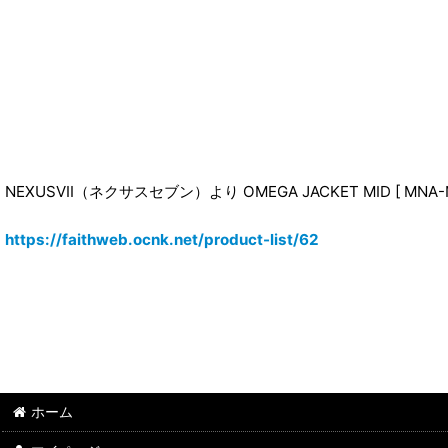
NEXUSVII（ネクサスセブン）より OMEGA JACKET MID [ MNA
https://faithweb.ocnk.net/product-list/62
ホーム