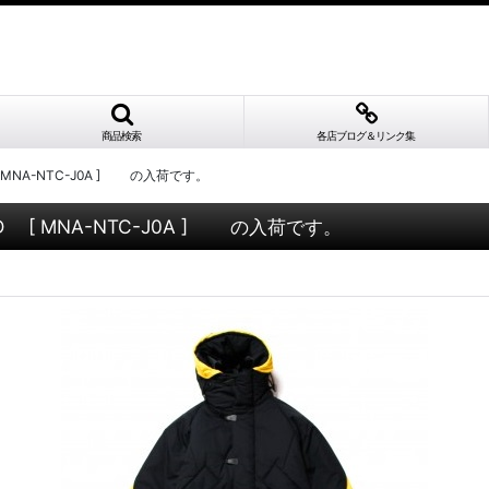
商品検索
各店ブログ＆リンク集
[ MNA-NTC-J0A ] の入荷です。
ID [ MNA-NTC-J0A ] の入荷です。