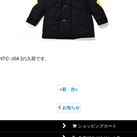
-NTC-J0A ]の入荷です。
«
前
次
»
お知らせ
ショッピングカート