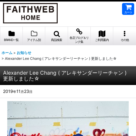
カート
各店ブログ＆リ
BRAND一覧
アイテム別
商品検索
ご利用案内
その他
ンク集
ホーム
>
お知らせ
>
Alexander Lee Chang ( アレキサンダーリーチャン ) 更新しました☆
Alexander Lee Chang ( アレキサンダーリーチャン )
更新しました☆
2019
11
23
年
月
日